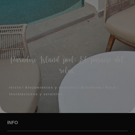
Paradise Island pool: El paraíso del
relax
Inicio
Alojamientos y destinos
Benidorm
Hotel
Instalaciones y servicios
INFO