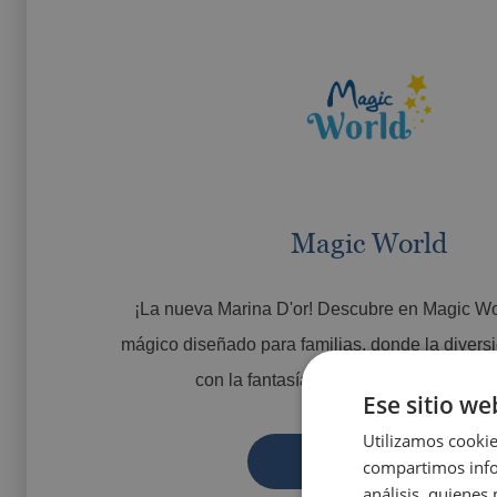
Magic World
¡La nueva Marina D'or! Descubre en Magic W
mágico diseñado para familias, donde la diversi
con la fantasía y la emoción de los dep
Ese sitio we
Utilizamos cookie
VER MÁS
compartimos infor
análisis, quiene