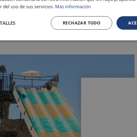
r del uso de sus servicios.
Más información
TALLES
RECHAZAR TODO
ACE
NDÍA
la Luz Design & Art Hotel