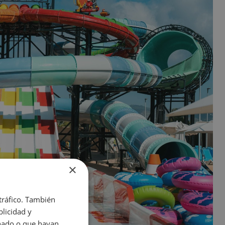
×
 tráfico. También
licidad y
onado o que hayan