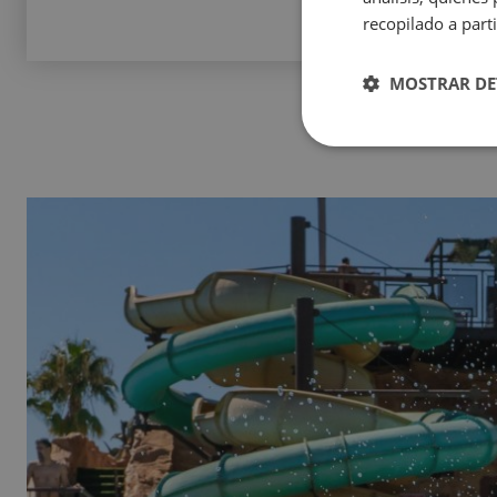
recopilado a parti
MOSTRAR DE
IDORM
GA
Vil
el Villa del Mar