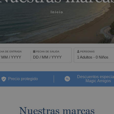
2026
¿Qué incluye mi rég
Oropesa del Mar
Inicio
Vacaciones Magic,
Cómo reservar y gest
Villareal
diversión sin límites
Hotel
ERIDO PARA QUE TE LLAMEMOS
Modificar mi reserva
aloja
Galle
HA DE ENTRADA
FECHA DE SALIDA
PERSONAS
Cancelar mi reserva
/ MM / YYYY
DD / MM / YYYY
1 Adultos - 0 Niños
Otras consultas
rminos y las condiciones de privacidad
ALFAZ DEL PÍ
Adultos
Magic Robin Hood Sports, Waterpark & Medieval Lodge
Niños
Descuentos especia
Resort
Precio protegido
Magic Amigos
IAR
GANDÍA
Villa Luz Design & Art Hotel
FINESTRAT
Nuestras marcas
Magic Tropical Splash