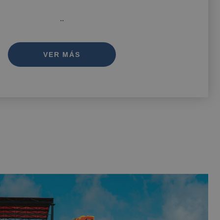
..
VER MÁS
NIDORM
gic Rock Gardens Hotel