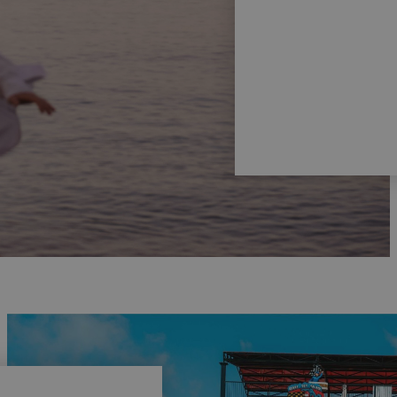
NESTRAT
BE
gic Tropical Splash
Ma