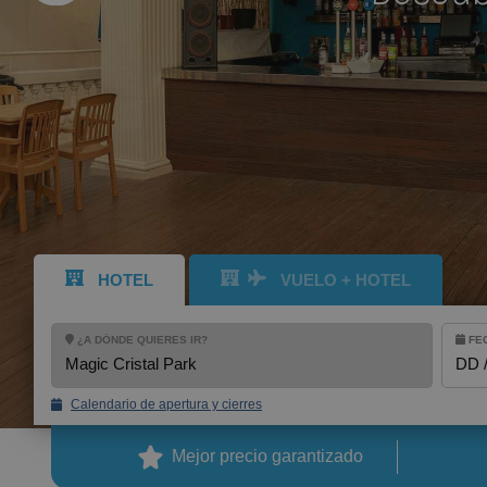
MENSAJE
TELÉFONO
HORARIO PREF
Acepto los té
HOTEL
VUELO + HOTEL
¿A DÓNDE QUIERES IR?
FEC
ENV
Magic Cristal Park
DD 
BENIDORM
Calendario de apertura y cierres
Magic Pirates Island Resort
Mejor precio garantizado
Magic Natura Animal & Waterpark Polynesian Lodge Resort