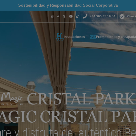
Sostenibilidad y Responsabilidad Social Corporativa
+34 965 85 16 54
Check
Instalaciones
Promociones y escapada
¿Necesitas 
contactar c
+34 965 
s tus datos de contacto y t
reservas@magich
emos lo antes posible
Estamos disponibles 
AGIC CRISTAL PA
hora del día.
re y disfruta del auténtico B