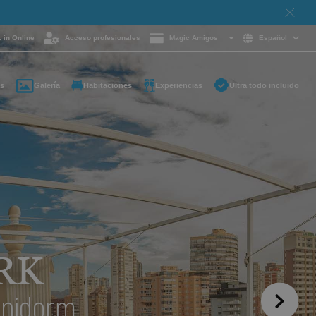
 in Online
Acceso profesionales
Magic Amigos
Español
s
Galería
Habitaciones
Experiencias
Ultra todo incluido
ayuda y quieres
on nosotros?
85 16 54
e
otelgroup.com
para ti a cualquier
RK
enidorm