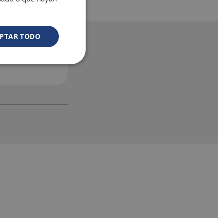
PTAR TODO
¿CONOCES NUESTRO TR
GRATIS?
Te llevamos a la puerta de tu establecim