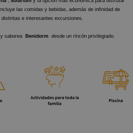
ina
,
solárium
y la opción más económica para disfrutar
Hotel Vila-Real Palace
Hotel Vila-real Marina Azul
incluye las comidas y bebidas, además de infinidad de
distintas e interesantes excursiones.
 y saborea
Benidorm
desde un rincón privilegiado.
Actividades para toda la
co
Piscina
familia