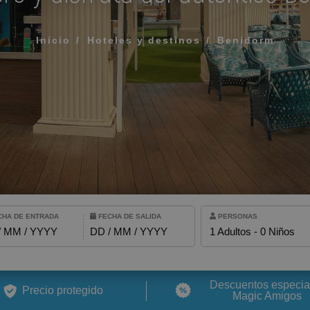
¿Qué incluye mi rég
Inicio
Hoteles y destinos
Benidorm
Cómo reservar y gest
ERIDO PARA QUE TE LLAMEMOS
Modificar mi reserva
Cancelar mi reserva
Otras consultas
rminos y las condiciones de privacidad
HA DE ENTRADA
FECHA DE SALIDA
PERSONAS
IAR
/ MM / YYYY
DD / MM / YYYY
1 Adultos - 0 Niños
ALFAZ DEL PÍ
Adultos
Magic Robin Hood Sports, Waterpark & Medieval Lodge
Niños
Descuentos especia
Resort
Precio protegido
Magic Amigos