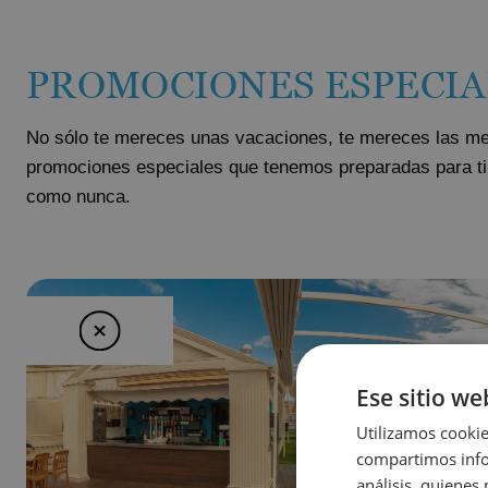
PROMOCIONES ESPECIA
No sólo te mereces unas vacaciones, te mereces las me
promociones especiales que tenemos preparadas para ti. 
como nunca.
Ese sitio we
Utilizamos cookie
compartimos infor
análisis, quiene