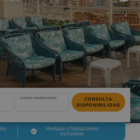
imen?
ión de tu reserva
CÓDIGO PROMOCIONAL
CONSULTA
DISPONIBILIDAD
les
Ventajas y habitaciones
exclusivas