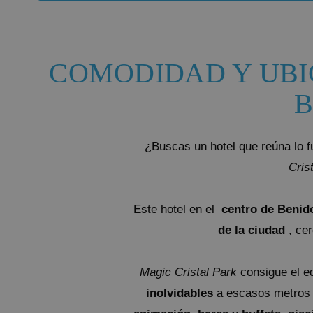
Magic Rock Gardens Hotel
Hotel Villa España
Villa Venecia Hotel Boutique
COMODIDAD Y UBI
Hotel Villa del Mar
Magic Cristal Park
Magic Villa Benidorm
BC Music Resort™ (Recommended for Adults)
¿Buscas un hotel que reúna lo 
Magic Atrium Plaza
Cris
Este hotel en el
centro de Benid
de la ciudad
, cer
Magic Cristal Park
consigue el eq
inolvidables
a escasos metros d