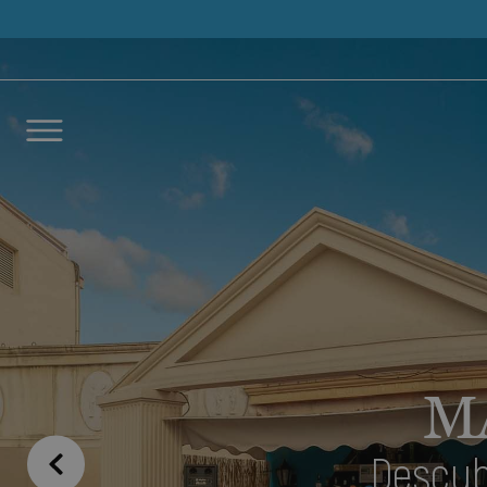
Déjano
llamar
M
NOMBRE
Descub