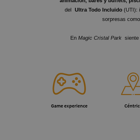
animación, bares y buffets, pisc
del
Ultra Todo Incluido
(UTI): 
sorpresas como 
En
Magic Cristal Park
siente
Game experience
Céntri