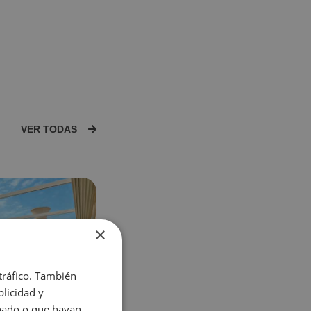
Hotel Vila-real Marina Azul
VER TODAS
×
 tráfico. También
licidad y
onado o que hayan