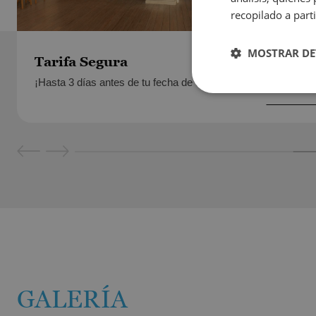
recopilado a parti
MOSTRAR DE
Tarifa Segura
Desd
5
¡Hasta 3 días antes de tu fecha de entrada!
GALERÍA