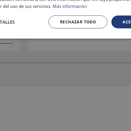
r del uso de sus servicios.
Más información
TALLES
RECHAZAR TODO
ACE
e
¡RESERVA Y AHORRA YA!
%
Consigue el mejor precio online ¡Garantizado!