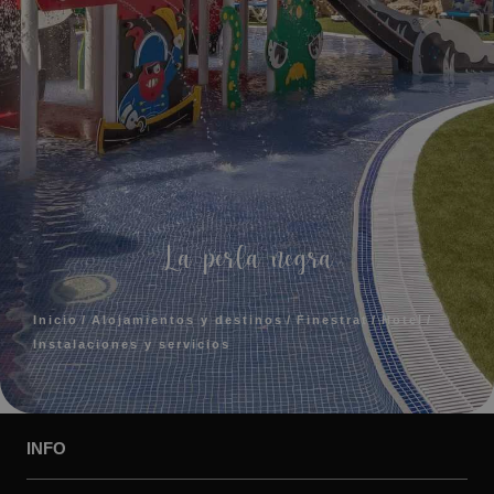
La perla negra
Inicio
Alojamientos y destinos
Finestrat
Hotel
Instalaciones y servicios
INFO