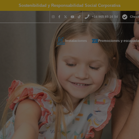
Sostenibilidad y Responsabilidad Social Corporativa
+34 965 85 16 54
Check
Instalaciones
Promociones y escapada
¿Necesitas 
contactar c
+34 965 
s tus datos de contacto y t
reservas@magich
emos lo antes posible
Estamos disponibles 
hora del día.