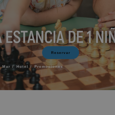
¿Qué incluye mi rég
Cómo reservar y gest
 ESTANCIA DE 1 NI
ERIDO PARA QUE TE LLAMEMOS
Modificar mi reserva
Reservar
Cancelar mi reserva
Otras consultas
rminos y las condiciones de privacidad
l Mar
Hotel
Promociones
IAR