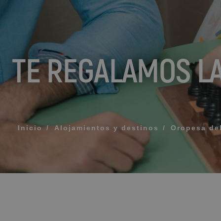
MENSAJE
TELÉFONO
TE REGALAMOS LA
HORARIO PREF
Acepto los té
Inicio
Alojamientos y destinos
Oropesa de
ENV