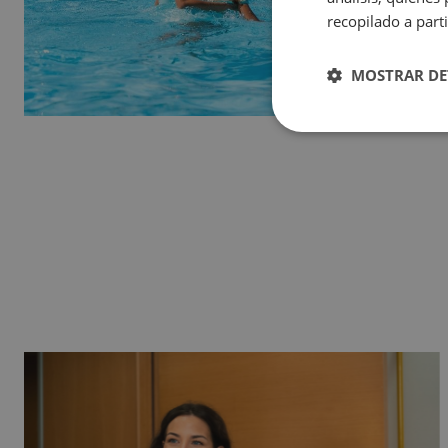
Magic Natura Animal & Waterpark Polynesian Lodge Resort
recopilado a parti
Magic Rock Gardens Hotel
Hotel Villa España
MOSTRAR DE
Villa Venecia Hotel Boutique
Hotel Villa del Mar
Magic Cristal Park
Magic Villa Benidorm
BC Music Resort™ (Recommended for Adults)
Magic Atrium Plaza