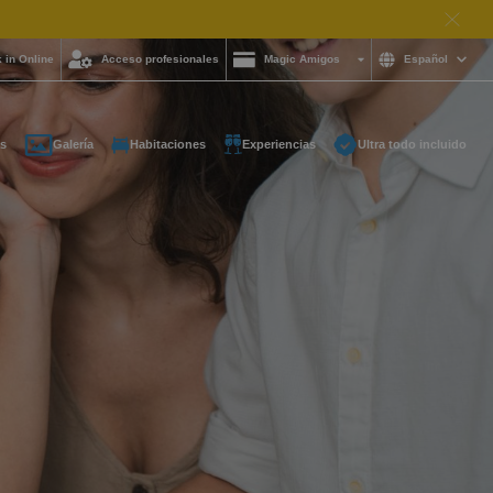
 in Online
Acceso profesionales
Magic Amigos
Español
s
Galería
Habitaciones
Experiencias
Ultra todo incluido
ayuda y quieres
on nosotros?
85 16 54
e
otelgroup.com
para ti a cualquier