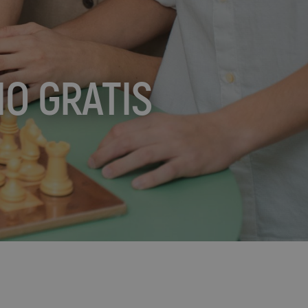
imen?
ión de tu reserva
ÑO GRATIS