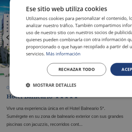
Ese sitio web utiliza cookies
Utilizamos cookies para personalizar el contenido, l
analizar nuestro tráfico. También compartimos info
uso de nuestro sitio con nuestros socios de publicida
quienes pueden combinarla con otra información qu
proporcionado o que hayan recopilado a partir del 
servicios.
Más información
RECHAZAR TODO
ACE
MOSTRAR DETALLES
OROPESA DEL MAR
Hotel Balneario
Vive una experiencia única en el Hotel Balneario 5*.
Sumérgete en su zona de balneario exterior con sus grandes
piscinas con jacuzzis, recorridos cont...