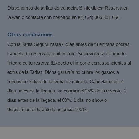
Disponemos de tarifas de cancelación flexibles. Reserva en
la web o contacta con nosotros en el (+34) 965 851 654
Los mejores hoteles sin gluten en la Costa
Otras condiciones
Blanca
Con la Tarifa Segura hasta 4 días antes de tu entrada podrás
cancelar tu reserva gratuitamente. Se devolverá el importe
íntegro de tu reserva (Excepto el importe correspondientes al
extra de la Tarifa). Dicha garantía no cubre los gastos a
menos de 3 días de la fecha de entrada. Cancelaciones 4
días antes de la llegada, se cobrará el 35% de la reserva. 2
días antes de la llegada, el 80%. 1 día. no show o
desistimiento durante la estancia 100%.
Los mejores hoteles para huéspedes con
necesidades especiales en Benidorm