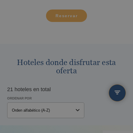
Reservar
Hoteles donde disfrutar esta
oferta
Los mejores hoteles para niños en
Benidorm
21 hoteles en total
ORDENAR POR