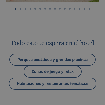
VILLAREAL
Descubre la historia y los paisajes de un rincón de Castellón con un
encanto muy especial
Disfruta del Espectáculo Desafío Medieval
junto a Benidorm
Todo esto te espera en el hotel
Parques acuáticos y grandes piscinas
Zonas de juego y relax
Habitaciones y restaurantes temáticos
Los mejores hoteles para familias
monoparentales