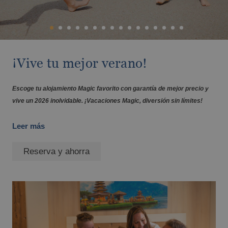
Ven con tu mascota
Pontiana Thalasso Hotel
Magic Atrium Plaza
Desde €
imp. incl
Magic Sports Hotel
Vive el Eclipse Solar con Magic Hotel
Magic Games Hotel
Group
Magic Fantasy Hotel
¡Vive tu mejor verano!
Magic Inn Hotel
Apartamentos Magic World
Escapadas en Magic World Resort
Escoge tu alojamiento Magic favorito con garantía de mejor precio y
vive un 2026 inolvidable. ¡Vacaciones Magic, diversión sin límites!
Magic World Sports & Events
Leer más
ALFAZ DEL PÍ
Reserva y ahorra
Descubre Alfaz del Pí
Descuentos para familias numerosas
Desde €
imp. incl
Escapadas en Benidorm y Gandía frente al