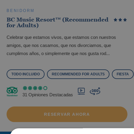
BENIDORM
Hoteles con punto de recarga para coche
BC Music Resort™ (Recommended
eléctrico
for Adults)
Celebrar que estamos vivos, que estamos con nuestros
amigos, que nos casamos, que nos divorciamos, que
cumplimos años, o simplemente que nos gusta rod...
TODO INCLUIDO
RECOMMENDED FOR ADULTS
FIESTA
31 Opiniones Destacadas
Vive el mejor Halloween en nuestros
hoteles
RESERVAR AHORA