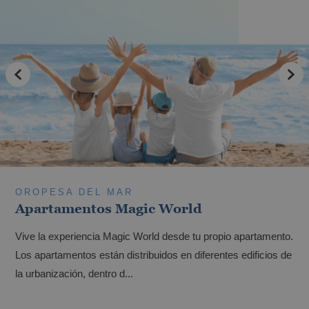
Los mejores hoteles para unas vacaciones
con tu mascota
OROPESA DEL MAR
Apartamentos Magic World
Vive la experiencia Magic World desde tu propio apartamento.
Los mejores hoteles para ciclistas en
Los apartamentos están distribuidos en diferentes edificios de
Benidorm y la Costa Blanca
la urbanización, dentro d...