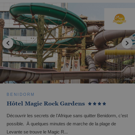
Les meilleurs hôtels pour des vacances
avec votre animal de compagnie
BENIDORM
Les meilleurs hôtels pour les cyclistes de la
Hôtel Magic Rock Gardens
Costa Blanca
Découvrir les secrets de l'Afrique sans quitter Benidorm, c’est
possible. À quelques minutes de marche de la plage de
Levante se trouve le Magic R...