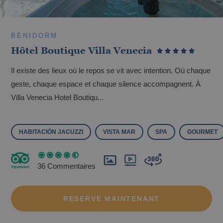
BENIDORM
Hôtel Boutique Villa Venecia
Il existe des lieux où le repos se vit avec intention. Où chaque
geste, chaque espace et chaque silence accompagnent. À
Les meilleurs hôtels pour enfants à
Villa Venecia Hotel Boutiqu...
Benidorm
HABITACIÓN JACUZZI
VISTA MAR
SPA
GOURMET
36 Commentaires
RESERVE MAINTENANT