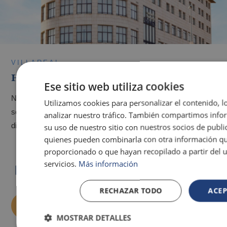
VILLAREAL
Profitez du spectacle du Défi médiéval à
Découvrez l'histoire et les paysages d'un coin de Castellón au charme
côté de Benidorm
très particulier.
VILLAREAL
Hotel Vila-Real Palace
Ese sitio web utiliza cookies
Nous combinons qualité et confort pour que vous vous
Utilizamos cookies para personalizar el contenido, l
sentiez comme chez vous. L'hôtel Vila-real Palace 4* offre
analizar nuestro tráfico. También compartimos info
différents espaces et des salles excl...
su uso de nuestro sitio con nuestros socios de public
quienes pueden combinarla con otra información qu
proporcionado o que hayan recopilado a partir del 
servicios.
Más información
RECHAZAR TODO
ACE
Les meilleurs hôtels pour les familles
monoparentales
RESERVE MAINTENANT
MOSTRAR DETALLES