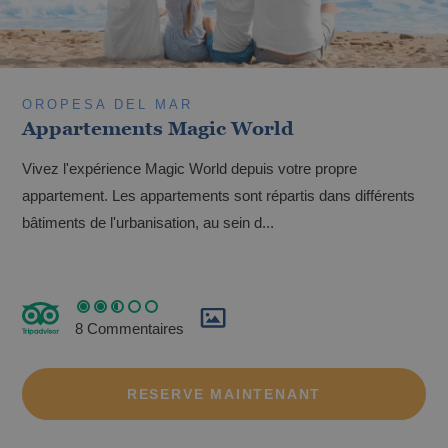
Des escapades qui restent avec vous
Hôtels Magic avec spa
OROPESA DEL MAR
Appartements Magic World
GANDIA
Bono Turístico Recuperem Turisme 2026
Vivez l'expérience Magic World depuis votre propre
Gandia, de nombreuses choses à découvrir.
À partir de €
appartement. Les appartements sont répartis dans différents
bâtiments de l'urbanisation, au sein d...
Une escapade romantique
Les meilleurs hôtels ULTRA tout compris
pour vos vacances
8 Commentaires
RESERVE MAINTENANT