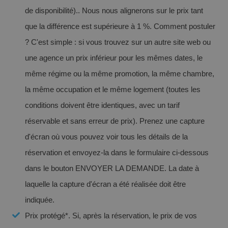
de disponibilité).. Nous nous alignerons sur le prix tant
que la différence est supérieure à 1 %. Comment postuler
VILLAREAL
? C'est simple : si vous trouvez sur un autre site web ou
Profitez du spectacle du Défi médiéval à
Découvrez l'histoire et les paysages d'un coin de Castellón au charme
côté de Benidorm
une agence un prix inférieur pour les mêmes dates, le
très particulier.
même régime ou la même promotion, la même chambre,
la même occupation et le même logement (toutes les
conditions doivent être identiques, avec un tarif
réservable et sans erreur de prix). Prenez une capture
d'écran où vous pouvez voir tous les détails de la
réservation et envoyez-la dans le formulaire ci-dessous
dans le bouton ENVOYER LA DEMANDE. La date à
laquelle la capture d'écran a été réalisée doit être
Les meilleurs hôtels pour les familles
indiquée.
monoparentales
Prix protégé*. Si, après la réservation, le prix de vos