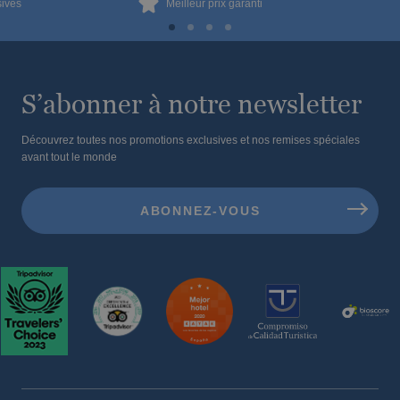
sives
Meilleur prix garanti
S’abonner à notre newsletter
Découvrez toutes nos promotions exclusives et nos remises spéciales
avant tout le monde