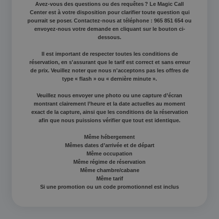
Avez-vous des questions ou des requêtes ? Le Magic Call
Center est à votre disposition pour clarifier toute question qui
pourrait se poser. Contactez-nous at téléphone : 965 851 654 ou
envoyez-nous votre demande en cliquant sur le bouton ci-
dessous.
Il est important de respecter toutes les conditions de
réservation, en s'assurant que le tarif est correct et sans erreur
de prix. Veuillez noter que nous n'acceptons pas les offres de
type « flash » ou « dernière minute ».
Les meilleurs hôtels pour profiter des
terrains de golf de la région de Valence
Veuillez nous envoyer une photo ou une capture d’écran
montrant clairement l’heure et la date actuelles au moment
exact de la capture, ainsi que les conditions de la réservation
afin que nous puissions vérifier que tout est identique.
Même hébergement
Mêmes dates d’arrivée et de départ
Même occupation
Même régime de réservation
Même chambre/cabane
Même tarif
Si une promotion ou un code promotionnel est inclus