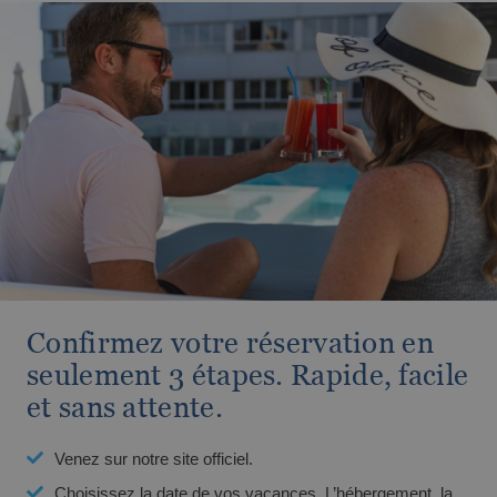
Les meilleurs hôtels sans gluten de la Costa
Blanca
Confirmez votre réservation en
seulement 3 étapes. Rapide, facile
Les meilleurs hôtels pour les personnes
et sans attente.
ayant des besoins spéciaux à Benidorm
Venez sur notre site officiel.
Choisissez la date de vos vacances. L’hébergement, la