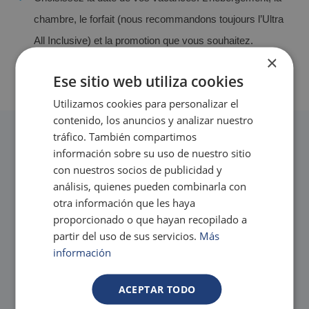
chambre, le forfait (nous recommandons toujours l’Ultra
All Inclusive) et la promotion que vous souhaitez.
×
Saisissez vos coordonnées et confirmez votre
Ese sitio web utiliza cookies
réservation. Votre hébergement Magic vous attend !
Utilizamos cookies para personalizar el
contenido, los anuncios y analizar nuestro
Les meilleurs hôtels pour enfants à
tráfico. También compartimos
Benidorm
información sobre su uso de nuestro sitio
con nuestros socios de publicidad y
En outre, si vous restez avec
análisis, quienes pueden combinarla con
Magic, nous vous offrons :
otra información que les haya
proporcionado o que hayan recopilado a
partir del uso de sus servicios.
Más
información
ACEPTAR TODO