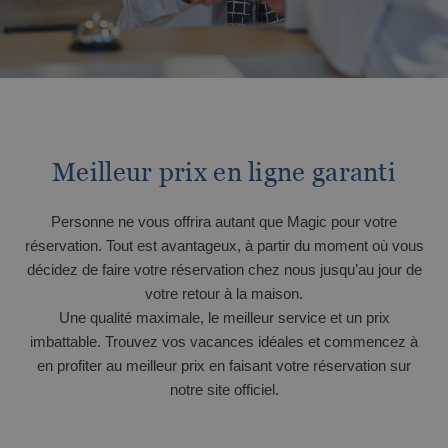
Nous sommes Pet Friendly
BC™ Music Resort
Calendrier d'ouverture et de fermeture
OROPESA DEL MAR
(Recommended for Adults)
À partir de €
Tax. incl.
Vive el Eclipse Solar con Magic Hotel
Pontiana Thalasso Hotel
Magic Atrium Plaza
Group
Magic Sports Hotel
Magic Games Hotel
Magic Fantasy Hotel
Meilleur prix en ligne garanti
Magic Inn Hotel
Magic World vous attend cet été
Magic World Sports & Events
Appartements Magic World
Personne ne vous offrira autant que Magic pour votre
VILLAREAL
réservation. Tout est avantageux, à partir du moment où vous
Hotel Vila-Real Palace
ALFAZ DEL PI
décidez de faire votre réservation chez nous jusqu’au jour de
votre retour à la maison.
Hotel Vila-real Marina Azul
Découvrez Alfaz del Pi
Famille nombreuse
Une qualité maximale, le meilleur service et un prix
imbattable. Trouvez vos vacances idéales et commencez à
À partir de €
Tax. incl.
en profiter au meilleur prix en faisant votre réservation sur
notre site officiel.