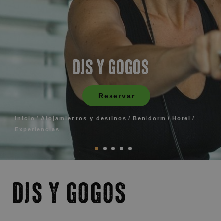
DJS Y GOGOS
Reservar
Inicio
Alojamientos y destinos
Benidorm
Hotel
Experiencias
DJS Y GOGOS