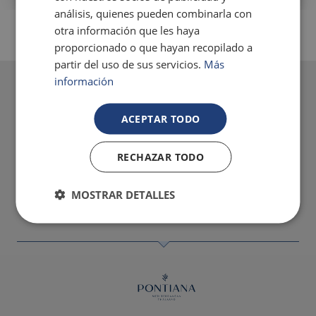
análisis, quienes pueden combinarla con
otra información que les haya
proporcionado o que hayan recopilado a
Tu reserva en este régimen incluye:
partir del uso de sus servicios.
Más
información
• Alojamiento en el tipo de apartamento seleccionado
• Servicio de limpieza
• Bono especial con acceso a las mejores pool parties de Benidorm con
ACEPTAR TODO
DJs y Gogos.
RECHAZAR TODO
MOSTRAR DETALLES