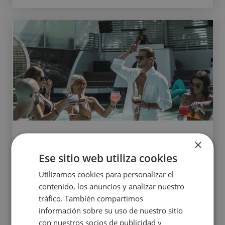
×
WE WANT PARTY!
Ese sitio web utiliza cookies
Con tu régimen ALL IN BC podrás disfrutar de
Utilizamos cookies para personalizar el
acceso gratuito a las mejores pool parties con
contenido, los anuncios y analizar nuestro
música en directo y los m...
tráfico. También compartimos
información sobre su uso de nuestro sitio
LEER MÁS
con nuestros socios de publicidad y