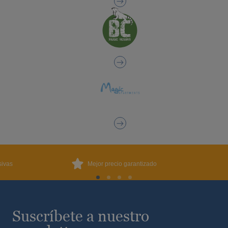
sivas
Mejor precio garantizado
Suscríbete a nuestro