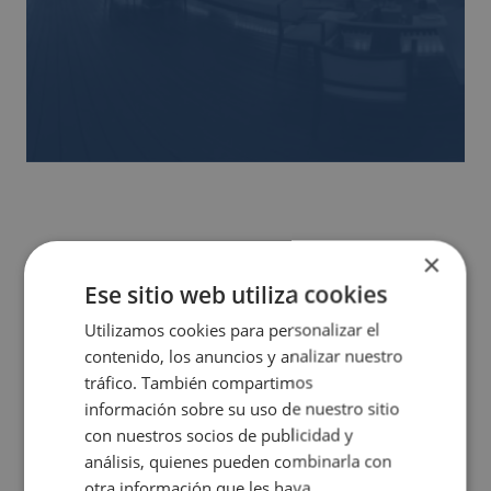
×
Ese sitio web utiliza cookies
Magic times
Utilizamos cookies para personalizar el
contenido, los anuncios y analizar nuestro
tráfico. También compartimos
A veces, lo que vives supera lo que imaginas. Aquí, las
información sobre su uso de nuestro sitio
vacaciones se sienten antes de contarse. Vive la
con nuestros socios de publicidad y
experiencia, donde nacen recuerdos que te acompañan
análisis, quienes pueden combinarla con
siempre.
otra información que les haya