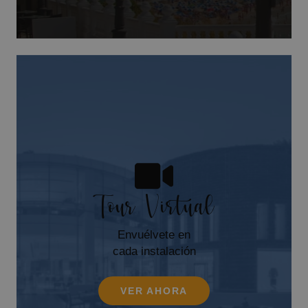
Tour Virtual
Envuélvete en
cada instalación
VER AHORA