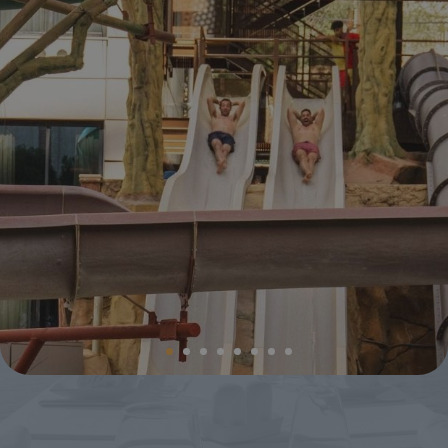
Magic Villa Benidorm
BC Music Resort™
Calendario de apertura y cierres
OROPESA DEL MAR
(Recommended for Adults)
Pontiana Thalasso Hotel
Magic Atrium Plaza
Magic Sports Hotel
Magic Games Hotel
Magic Fantasy Hotel
Magic Inn Hotel
Apartamentos Magic World
VILLAREAL
Hotel Vila-Real Palace
Hotel Vila-real Marina Azul