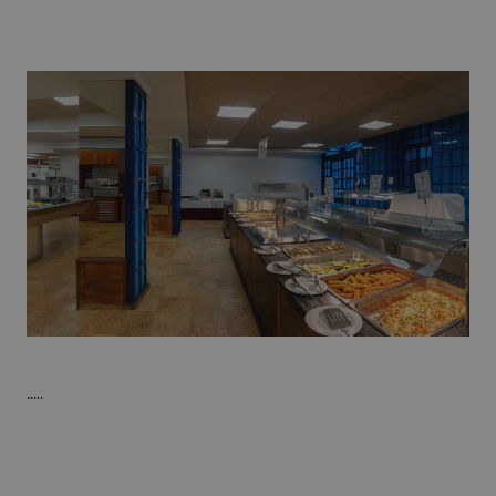
.....