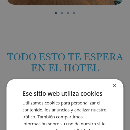
TODO ESTO TE ESPERA
EN EL HOTEL
×
Reserva ahora y Viaja al mejor precio
Ese sitio web utiliza cookies
Utilizamos cookies para personalizar el
Mejor Precio Garantizado
contenido, los anuncios y analizar nuestro
tráfico. También compartimos
información sobre su uso de nuestro sitio