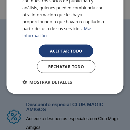
con nuestros socios de publicidad y
análisis, quienes pueden combinarla con
otra información que les haya
proporcionado o que hayan recopilado a
partir del uso de sus servicios.
Más
información
Cancela gratis
Hasta 3 días antes con la tarifa segura (cargo extra
ACEPTAR TODO
de hasta el 10% según periodo de estancia)
RECHAZAR TODO
Mejor precio garantizado y precio
protegido
MOSTRAR DETALLES
Sólo en las webs oficiales de Magic
Descuento especial CLUB MAGIC
AMIGOS
Accede a descuentos especiales con Club Magic
Amigos