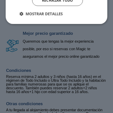
RECHAZAR TODO
Club Magic Amigos
Únete a nuestro club y disfruta de todas las
MOSTRAR DETALLES
ventajas por ser miembro
Mejor precio garantizado
Queremos que tengas la mejor experiencia
posible, por eso si reservas con Magic te
aseguramos el mejor precio online garantizado
Condiciones
Reserva mínima 2 adultos y 3 niños (hasta 16 años) en el
régimen de Todo Incluido o Ultra Todo Incluido y la habitación
para familias numerosas para que se os aplique el
descuento. También puedes reservar 2 adultos+2 niños
hasta 16 años+1 hijo con edad superior a 16 años.
Otras condiciones
A tu llegada al alojamiento debes presentar documentación