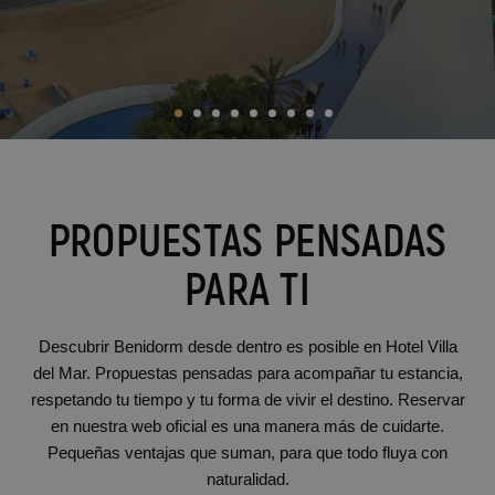
BC Music Resort™
Calendario de apertura y cierres
OROPESA DEL MAR
(Recommended for Adults)
Pontiana Thalasso Hotel
Magic Atrium Plaza
Magic Sports Hotel
Magic Games Hotel
Magic Fantasy Hotel
Magic Inn Hotel
Apartamentos Magic World
PROPUESTAS PENSADAS
VILLAREAL
PARA TI
Hotel Vila-Real Palace
Hotel Vila-real Marina Azul
Descubrir Benidorm desde dentro es posible en Hotel Villa
del Mar. Propuestas pensadas para acompañar tu estancia,
respetando tu tiempo y tu forma de vivir el destino. Reservar
en nuestra web oficial es una manera más de cuidarte.
Pequeñas ventajas que suman, para que todo fluya con
naturalidad.