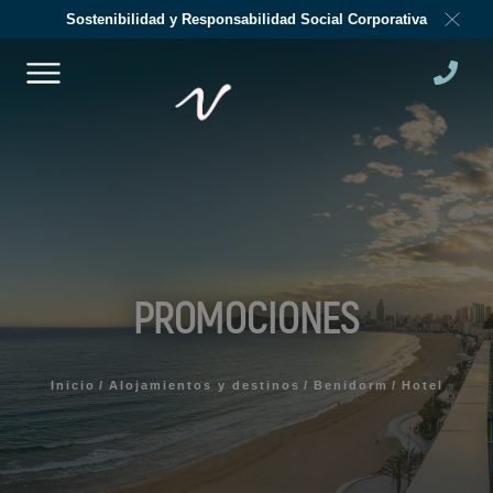
Sostenibilidad y Responsabilidad Social Corporativa
Haz tu reserva
HOTEL
VUELO + HOTEL
¿A DÓNDE QUIERES IR?
Un lugar, un hotel....
BENIDORM
ALFAZ DEL PÍ
Magic Pirates Island Resort
Magic Robin Hood Sports,
Waterpark & Medieval Lodge
Resort
Magic Natura Animal &
FECHA DE ENTRADA
FECHA DE SALIDA
Waterpark Polynesian Lodge
DD / MM / YYYY
DD / MM / YYYY
PROMOCIONES
Resort
GANDÍA
Magic Rock Gardens Hotel
Villa Luz Design & Art Hotel
PERSONAS
Hotel Villa España
1 Adultos - 0 Niños
Adultos
Inicio
Alojamientos y destinos
Benidorm
Hotel
FINESTRAT
Villa Venecia Hotel Boutique
Magic Tropical Splash
Niños
Hotel Villa del Mar
CÓDIGO PROMOCIONAL
Magic Cristal Park
VILLAJOYOSA
Magic Atrium Beach
Magic Villa Benidorm