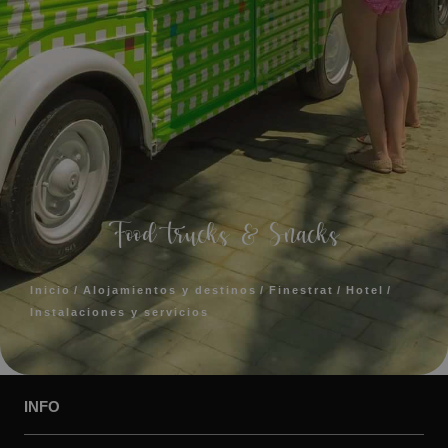
Food trucks & Snacks
Inicio
Alojamientos y destinos
Finestrat
Hotel
Instalaciones y servicios
INFO