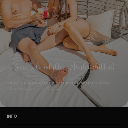
Zona Solo adultos: Aruba chillout
Inicio
Alojamientos y destinos
Finestrat
Hotel
Instalaciones y servicios
INFO