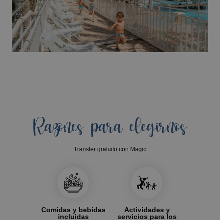
Razones para elegirnos
Transfer gratuito con Magic
Comidas y bebidas
Actividades y
incluidas
servicios para los