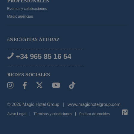
PROFESIONALES
Eventos y celebraciones
Magic agencias
¿NECESITAS AYUDA?
+34 965 85 16 54
REDES SOCIALES
© 2026 Magic Hotel Group
|
www.magichotelgroup.com
CONSULTA DISPONIBILIDAD
Aviso Legal
Términos y condiciones
Política de cookies
xclusivas
Mejor precio garantizado