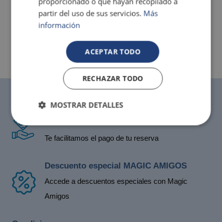
proporcionado o que hayan recopilado a
partir del uso de sus servicios.
Más
información
ACEPTAR TODO
RECHAZAR TODO
MOSTRAR DETALLES
Reserva hoy y no pagues hasta 21 días
antes
Te facilitamos el pago de tu reserva
Descuento especial MAGIC AMIGOS
Accede a descuentos especiales con Magic
Amigos