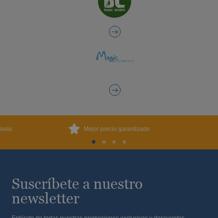
sivas
Mejor precio garantizado
Suscríbete a nuestro
newsletter