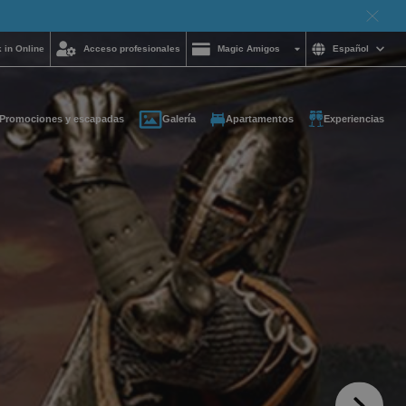
 in Online
Acceso profesionales
Magic Amigos
Español
Promociones y escapadas
Galería
Apartamentos
Experiencias
ayuda y quieres
on nosotros?
85 16 54
e
otelgroup.com
para ti a cualquier