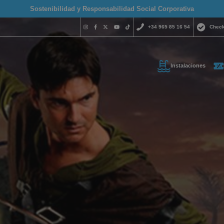
Sostenibilidad y Responsabilidad Social Corporativa
+34 965 85 16 54
Check
Instalaciones
¿Necesitas 
contactar c
+34 965 
s tus datos de contacto y t
reservas@magich
emos lo antes posible
Estamos disponibles 
hora del día.