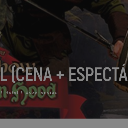
¿Qué incluye mi rég
Cómo reservar y gest
ERIDO PARA QUE TE LLAMEMOS
Modificar mi reserva
Cancelar mi reserva
L (CENA + ESPECT
Otras consultas
rminos y las condiciones de privacidad
IAR
Hotel
Experiencias