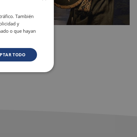
 tráfico. También
licidad y
onado o que hayan
PTAR TODO