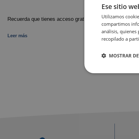
Ese sitio we
Utilizamos cookie
Recuerda que tienes acceso gratis (previa reserv...
compartimos infor
análisis, quiene
Leer más
recopilado a parti
MOSTRAR DE