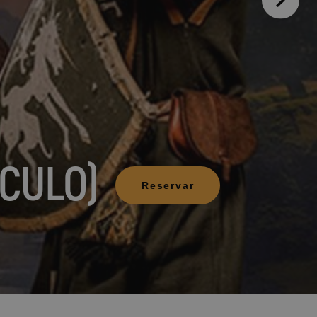
imen?
ión de tu reserva
ÁCULO)
Reservar