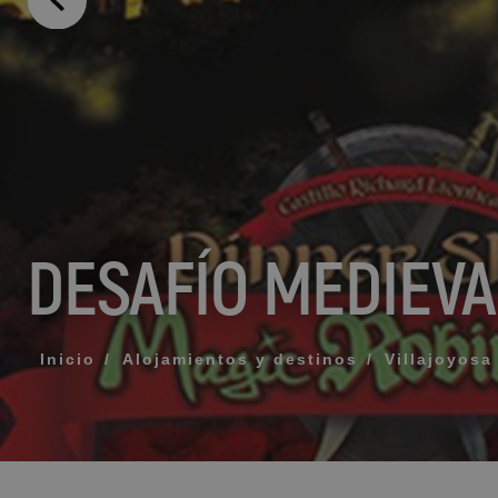
MENSAJE
TELÉFONO
HORARIO PREF
DESAFÍO MEDIEVA
Acepto los té
ENV
Inicio
Alojamientos y destinos
Villajoyosa