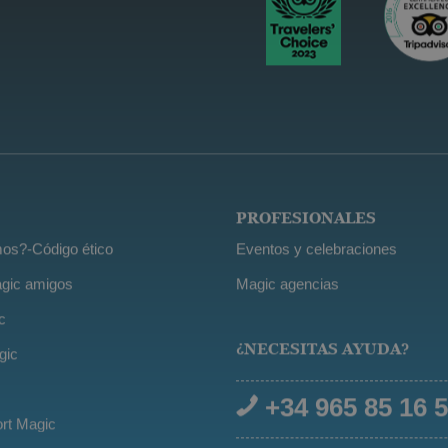
PROFESIONALES
os?-Código ético
Eventos y celebraciones
gic amigos
Magic agencias
c
¿NECESITAS AYUDA?
gic
+34 965 85 16 
ort Magic