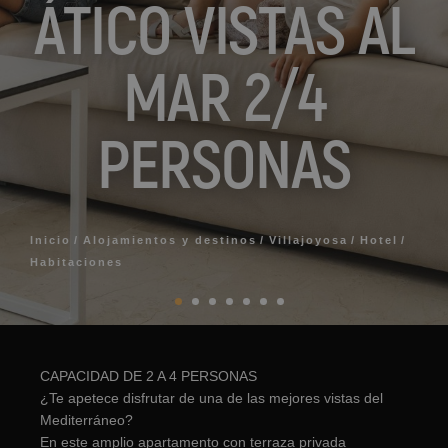
ÁTICO VISTAS AL
MAR 2/4
PERSONAS
Inicio
Alojamientos y destinos
Villajoyosa
Hotel
Habitaciones
CAPACIDAD DE 2 A 4 PERSONAS
¿Te apetece disfrutar de una de las mejores vistas del
Mediterráneo?
En este amplio apartamento con terraza privada