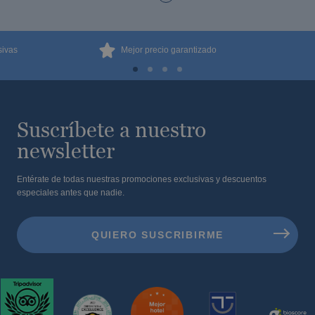
Hoteles con punto de recarga para coche
eléctrico
sivas
Mejor precio garantizado
Suscríbete a nuestro
newsletter
Entérate de todas nuestras promociones exclusivas y descuentos
especiales antes que nadie.
Vive el mejor Halloween en nuestros
hoteles