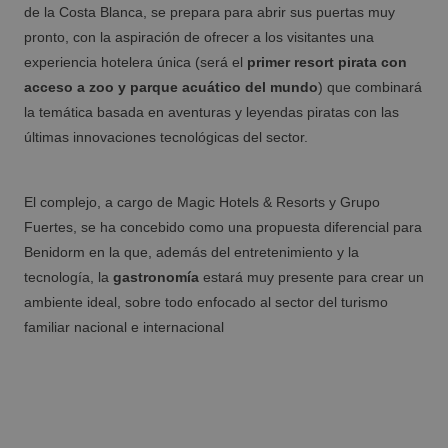
Mediterráneo
de la Costa Blanca, se prepara para abrir sus puertas muy
Hoteles Magic y alojamientos Villas Gallery
pronto, con la aspiración de ofrecer a los visitantes una
con spa
experiencia hotelera única (será el
primer resort pirata con
acceso a zoo y parque acuático del mundo
) que combinará
la temática basada en aventuras y leyendas piratas con las
GANDÍA
últimas innovaciones tecnológicas del sector.
Bono Turístico Recuperem Turisme 2026
Gandía, mucho por descubrir.
Desde €
El complejo, a cargo de Magic Hotels & Resorts y Grupo
Fuertes, se ha concebido como una propuesta diferencial para
Benidorm en la que, además del entretenimiento y la
tecnología, la
gastronomía
estará muy presente para crear un
Escapada romántica
ambiente ideal, sobre todo enfocado al sector del turismo
Los mejores hoteles con ULTRA todo
familiar nacional e internacional
incluido para tus vacaciones.