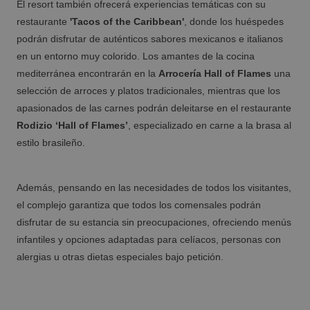
El resort también ofrecerá experiencias temáticas con su
numerosas?
restaurante
'Tacos of the Caribbean'
, donde los huéspedes
podrán disfrutar de auténticos sabores mexicanos e italianos
en un entorno muy colorido. Los amantes de la cocina
mediterránea encontrarán en la
Arrocería Hall of Flames
una
selección de arroces y platos tradicionales, mientras que los
apasionados de las carnes podrán deleitarse en el restaurante
Rodizio ‘Hall of Flames’
, especializado en carne a la brasa al
OROPESA DEL MAR
estilo brasileño.
Disfruta de Oropesa del Mar, Castellón
Además, pensando en las necesidades de todos los visitantes,
Los mejores hoteles para disfrutar de la
el complejo garantiza que todos los comensales podrán
Navidad en Benidorm y la Costa Blanca
disfrutar de su estancia sin preocupaciones, ofreciendo menús
infantiles y opciones adaptadas para celíacos, personas con
alergias u otras dietas especiales bajo petición.