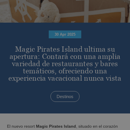
Ven con tu mascota
Desde €
imp. incl
Vive el Eclipse Solar con Magic Hotel
Group
30 Apr 2025
Magic Pirates Island ultima su
Escapadas en Magic World Resort
apertura: Contará con una amplia
Magic World Sports & Events
variedad de restaurantes y bares
temáticos, ofreciendo una
experiencia vacacional nunca vista
ALFAZ DEL PÍ
Descubre Alfaz del Pí
Descuentos para familias numerosas
Destinos
Desde €
imp. incl
El nuevo resort
Magic Pirates Island
, situado en el corazón
Escapadas en Benidorm y Gandía frente al