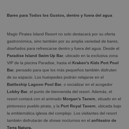
Bares para Todos los Gustos, dentro y fuera del agua
VILLAREAL
Descubre la historia y los paisajes de un rincón de Castellón con un
Magic Pirates Island Resort no solo destacará por su oferta
encanto muy especial
Disfruta del Espectáculo Desafío Medieval
gastronómica, sino también por su amplia variedad de bares,
junto a Benidorm
diseñados para refrescarse dentro y fuera del agua. Desde el
Paradise Island Swim Up Bar
, ubicado en la exclusiva zona
VIP de la piscina Paradise, hasta el
Kraken's Kids Port Pool
Bar
, pensado para que los más pequeños también disfruten
de su espacio. Los huéspedes podrán relajarse en el
Battleship Lagoon Pool Bar
, o socializar en el acogedor
Lobby Bar
, el punto de bienvenida del resort. Además, el
resort contará con el animado
Morgan's Tavern
, situado en el
pintoresco pueblo pirata, y la
Port Royal Tavern
, ubicada bajo
la emblemática iglesia del complejo. Los visitantes del resort
también disfrutarán de shows nocturnos en el
anfiteatro de
Los mejores hoteles para familias
monoparentales
Terra Natura.