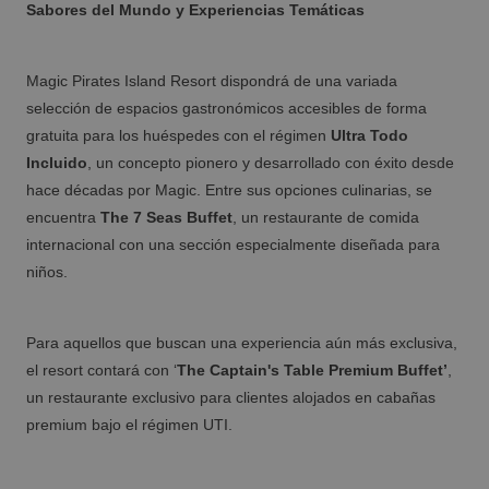
FINESTRAT
Sabores del Mundo y Experiencias Temáticas
Vacaciones Magic, diversión sin límites
Desde €
imp. incl
Finestrat espera tu llegada.
Magic Pirates Island Resort dispondrá de una variada
Ven a la Costa Blanca con tu familia en
selección de espacios gastronómicos accesibles de forma
Semana Santa
gratuita para los huéspedes con el régimen
Ultra Todo
Incluido
, un concepto pionero y desarrollado con éxito desde
Los mejores hoteles para tus escapadas de
hace décadas por Magic. Entre sus opciones culinarias, se
fin de semana
encuentra
The 7 Seas Buffet
, un restaurante de comida
internacional con una sección especialmente diseñada para
niños.
Un pequeño gesto que suma mucho
Para aquellos que buscan una experiencia aún más exclusiva,
VILLAJOYOSA
el resort contará con ‘
The Captain's Table Premium Buffet’
,
Desde €
imp. incl
un restaurante exclusivo para clientes alojados en cabañas
Villajoyosa te espera
Escapada Gourmet
premium bajo el régimen UTI.
¿Buscas los mejores hoteles para familias