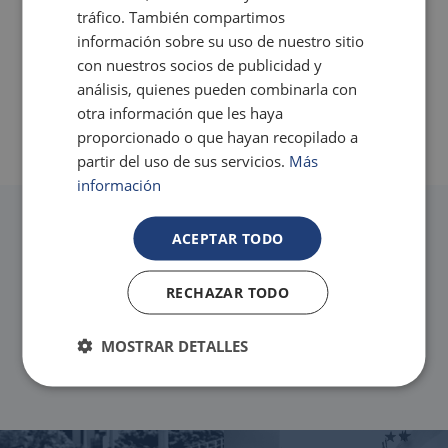
unas vacaciones inolvidables y mejorar la experiencial
tráfico. También compartimos
vacacional del visitante. En Magic Pirates Island Resort no solo
información sobre su uso de nuestro sitio
ofrecemos variedad y calidad, sino que también integramos la
con nuestros socios de publicidad y
innovación tecnológica con robots colaborativos para aportar
análisis, quienes pueden combinarla con
Los mejores hoteles sin gluten en la Costa
un valor añadido a nuestros clientes"
, ha destacado
Javier
otra información que les haya
Blanca
García, vicepresidente de Magic Costa Blanca.
proporcionado o que hayan recopilado a
partir del uso de sus servicios.
Más
información
ACEPTAR TODO
Comparte esta noticia
RECHAZAR TODO
MOSTRAR DETALLES
Los mejores hoteles para huéspedes con
necesidades especiales en Benidorm