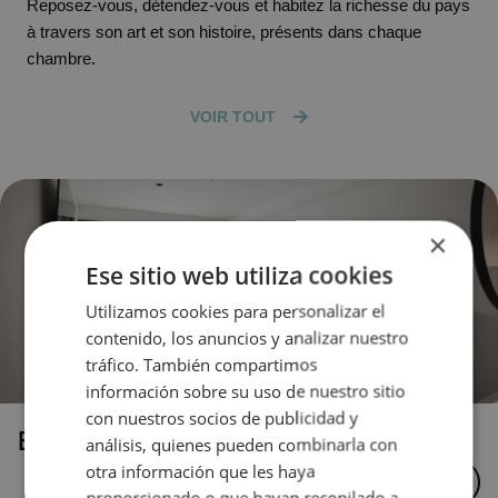
Reposez-vous, détendez-vous et habitez la richesse du pays
à travers son art et son histoire, présents dans chaque
chambre.
VOIR TOUT
×
Ese sitio web utiliza cookies
Utilizamos cookies para personalizar el
contenido, los anuncios y analizar nuestro
tráfico. También compartimos
información sobre su uso de nuestro sitio
con nuestros socios de publicidad y
ESSENCE
análisis, quienes pueden combinarla con
otra información que les haya
PLUS D'INFORMATIONS
proporcionado o que hayan recopilado a