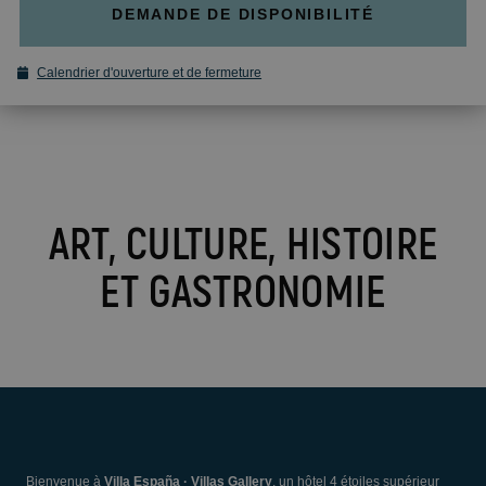
BC™ Music Resort
OROPESA DEL MAR
DEMANDE DE DISPONIBILITÉ
(Recommended for Adults)
Pontiana Thalasso Hotel
Magic Atrium Plaza
Magic Sports Hotel
Calendrier d'ouverture et de fermeture
Magic Games Hotel
Magic Fantasy Hotel
Magic Inn Hotel
Appartements Magic World
ART, CULTURE, HISTOIRE
VILLAREAL
Hotel Vila-Real Palace
ET GASTRONOMIE
Hotel Vila-real Marina Azul
Bienvenue à
Villa España · Villas Gallery
, un hôtel 4 étoiles supérieur