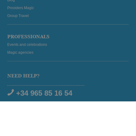
Providers Magic
Group Travel
PROFESSIONALS
Events and celebrations
Magic agencies
NEED HELP?
+34 965 85 16 54
SOCIAL MEDIA