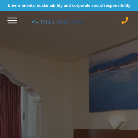
Environmental sustainability and corporate social responsibility