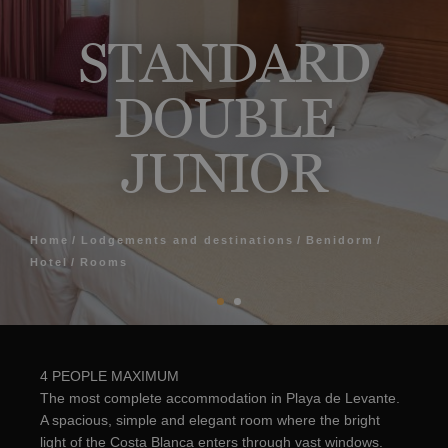
STANDARD
DOUBLE
JUNIOR
Home
Lodgements and destinations
Benidorm
Hotel
Rooms
4 PEOPLE MAXIMUM
The most complete accommodation in Playa de Levante.
A spacious, simple and elegant room where the bright
light of the Costa Blanca enters through vast windows.