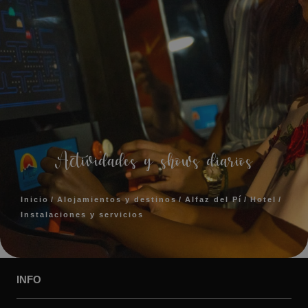
Actividades y shows diarios
Inicio
Alojamientos y destinos
Alfaz del Pí
Hotel
Instalaciones y servicios
INFO