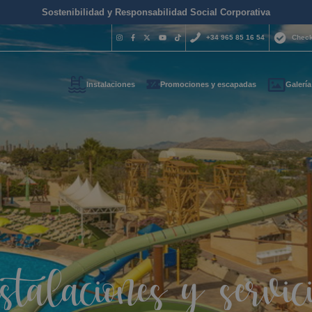
Sostenibilidad y Responsabilidad Social Corporativa
+34 965 85 16 54
Check
Instalaciones
Promociones y escapadas
Galería
¿Necesitas 
contactar c
+34 965 
s tus datos de contacto y t
reservas@magich
emos lo antes posible
Estamos disponibles 
hora del día.
stalaciones y servic