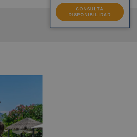
for Adults)
CONSULTA
Magic Atrium Plaza
DISPONIBILIDAD
ALFAZ DEL PÍ
Magic Robin Hood Sports, Waterpark
& Medieval Lodge Resort
GANDÍA
Villa Luz Design & Art Hotel
FINESTRAT
Magic Tropical Splash
VILLAJOYOSA
Magic Atrium Beach
OROPESA DEL MAR
Pontiana Thalasso Hotel
Magic Sports Hotel
Magic Games Hotel
Magic Fantasy Hotel
Magic Inn Hotel
Apartamentos Magic World