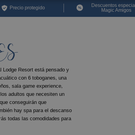
Magic Robin Hood Sports, Waterpark & Medieval Lodge
Niños
Resort
Descuentos especia
Precio protegido
Magic Amigos
GANDÍA
Villa Luz Design & Art Hotel
FINESTRAT
ES
Magic Tropical Splash
VILLAJOYOSA
Magic Atrium Beach
l Lodge Resort está pensado y
 acuático con 6 toboganes, una
OROPESA DEL MAR
eños, sala game experience,
Pontiana Thalasso Hotel
a los adultos que necesiten un
Magic Sports Hotel
que conseguirán que
Magic Games Hotel
ambién hay spa para el descanso
Magic Fantasy Hotel
arás todas las comodidades para
Magic Inn Hotel
.
Apartamentos Magic World