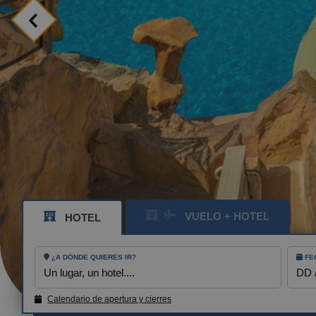
MENSAJE
TELÉFONO
HORARIO PREF
Acepto los té
VUELO + HOTEL
HOTEL
ENV
¿A DÓNDE QUIERES IR?
FE
Un lugar, un hotel....
DD 
BENIDORM
Calendario de apertura y cierres