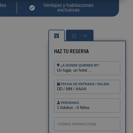
les
Ventajas y habitaciones
exclusivas
+
HAZ TU RESERVA
¿A DÓNDE QUIERES IR?
Un lugar, un hotel....
BENIDORM
Magic Pirates Island Resort
FECHA DE ENTRADA / SALIDA
Magic Natura Animal & Waterpark
DD / MM / AAAA
Polynesian Lodge Resort
Magic Rock Gardens Hotel
Hotel Villa España
PERSONAS
1 Adultos - 0 Niños
Villa Venecia Hotel Boutique
Adultos
Hotel Villa del Mar
Magic Cristal Park
Niños
Magic Villa Benidorm
BC Music Resort™ (Recommended