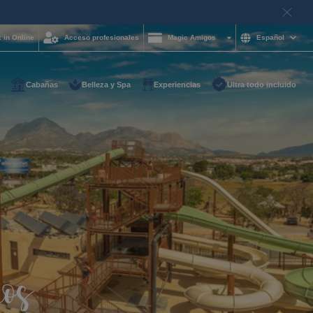
 in Online
Acceso profesionales
Magic Amigos
Español
Cabañas
Belleza y Spa
Experiencias
Ultra todo incluido
ayuda y quieres
on nosotros?
85 16 54
e
otelgroup.com
para ti a cualquier
ios