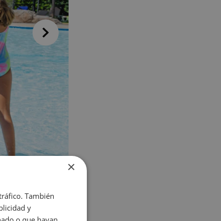
VILLAREAL
Hotel Vila-Real Palace
Hotel Vila-real Marina Azul
×
 tráfico. También
licidad y
onado o que hayan