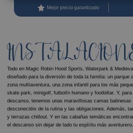
Magic Pirates Island Resort
Mejor precio garantizado
Magic Natura Animal & Waterpark Polynesian Lodge Resort
Magic Rock Gardens Hotel
Hotel Villa España
Villa Venecia Hotel Boutique
INSTALACION
Hotel Villa del Mar
Magic Cristal Park
Magic Villa Benidorm
Todo en Magic Robin Hood Sports, Waterpark & Medieva
BC Music Resort™ (Recommended for Adults)
diseñado para la diversión de toda la familia: un parque
Magic Atrium Plaza
zona multiaventura, una zona infantil para los más pequ
skate park, minigolf, futbolín humano y footbillar. Y, par
descanso, tenemos unas maravillosas camas balinesas 
desconectéis de la rutina y las obligaciones. Además, t
y terrazas chillout. Y en las cabañas temáticas encontr
el descanso sin dejar de lado tu espíritu más aventurero