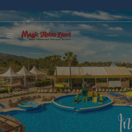
Déjano
llamar
NOMBRE
In