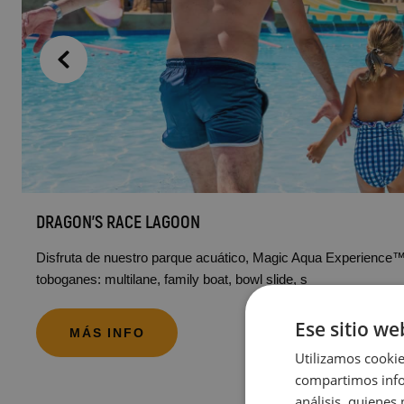
DRAGON’S RACE LAGOON
Disfruta de nuestro parque acuático, Magic Aqua Experience™
toboganes: multilane, family boat, bowl slide, s
Ese sitio we
MÁS INFO
Utilizamos cookie
compartimos infor
análisis, quiene