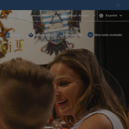
 in Online
Acceso profesionales
Magic Amigos
Español
Cabañas
Belleza y Spa
Experiencias
Ultra todo incluido
ayuda y quieres
on nosotros?
85 16 54
e
otelgroup.com
para ti a cualquier