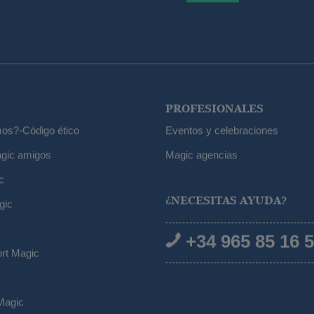
PROFESIONALES
os?-Código ético
Eventos y celebraciones
gic amigos
Magic agencias
c
¿NECESITAS AYUDA?
gic
+34 965 85 16 
ort Magic
Magic