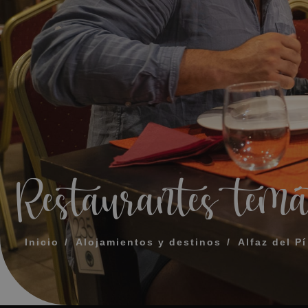
MENSAJE
TELÉFONO
HORARIO PREF
Acepto los té
Restaurantes temát
ENV
Inicio
Alojamientos y destinos
Alfaz del Pí