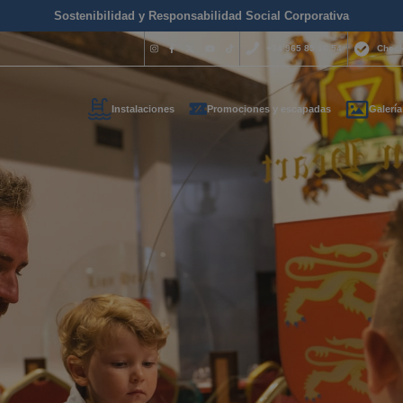
Sostenibilidad y Responsabilidad Social Corporativa
+34 965 85 16 54
Check
Instalaciones
Promociones y escapadas
Galería
¿Necesitas 
contactar c
+34 965 
s tus datos de contacto y t
reservas@magich
emos lo antes posible
Estamos disponibles 
hora del día.