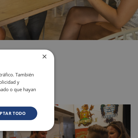
×
 tráfico. También
licidad y
onado o que hayan
PTAR TODO