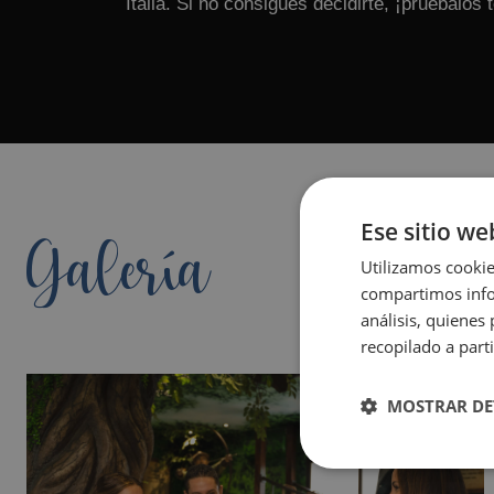
Italia. Si no consigues decidirte, ¡pruébalos 
Ese sitio we
Galería
Utilizamos cookie
compartimos infor
análisis, quiene
recopilado a parti
MOSTRAR DE