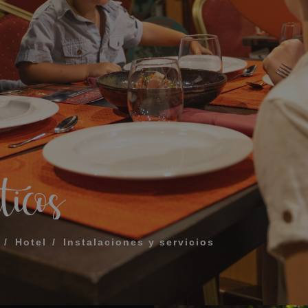
¿Qué incluye mi rég
Cómo reservar y gest
ERIDO PARA QUE TE LLAMEMOS
Modificar mi reserva
Cancelar mi reserva
Otras consultas
rminos y las condiciones de privacidad
icos
IAR
Hotel
Instalaciones y servicios