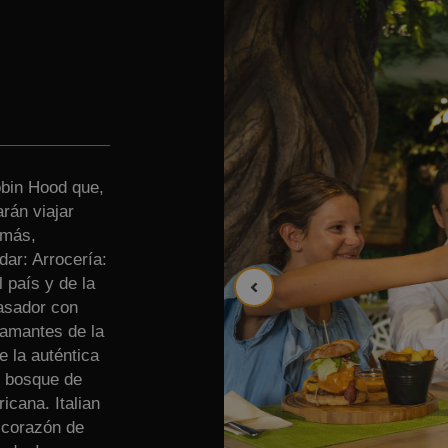
obin Hood que,
rán viajar
emás,
ar: Arrocería:
 país y de la
 asador con
s amantes de la
e la auténtica
l bosque de
icana. Italian
l corazón de