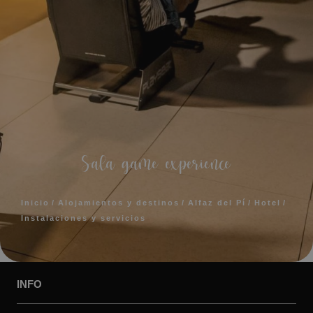
Sala game experience
Inicio
Alojamientos y destinos
Alfaz del Pí
Hotel
Instalaciones y servicios
INFO