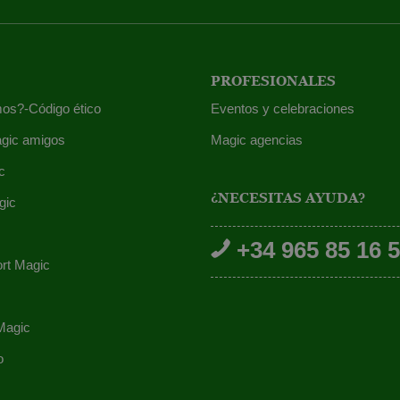
PROFESIONALES
os?-Código ético
Eventos y celebraciones
gic amigos
Magic agencias
c
¿NECESITAS AYUDA?
gic
+34 965 85 16 
ort Magic
Magic
o