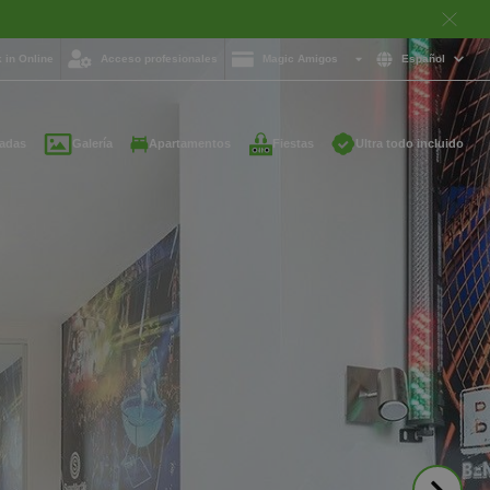
 in Online
Acceso profesionales
Magic Amigos
Español
adas
Galería
Apartamentos
Fiestas
Ultra todo incluido
ayuda y quieres
on nosotros?
85 16 54
e
otelgroup.com
para ti a cualquier