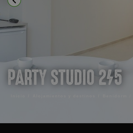
MENSAJE
TELÉFONO
HORARIO PREF
PARTY STUDIO 2/5
Acepto los té
ENV
Inicio
Alojamientos y destinos
Benidorm