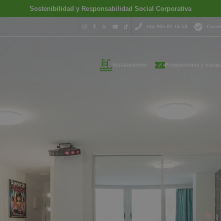
Sostenibilidad y Responsabilidad Social Corporativa
+34 965 85 16 54
Check
Instalaciones
Promociones y escap
¿Necesitas 
contactar c
+34 965 
s tus datos de contacto y t
reservas@magich
emos lo antes posible
Estamos disponibles 
hora del día.