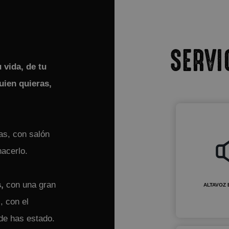
SERVI
vida, de tu
uien quieras,
as, con salón
hacerlo.
s,
con una gran
ALTAVOZ
, con el
de has estado.