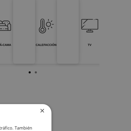
Á-CAMA
CALEFACCIÓN
TV
×
 tráfico. También