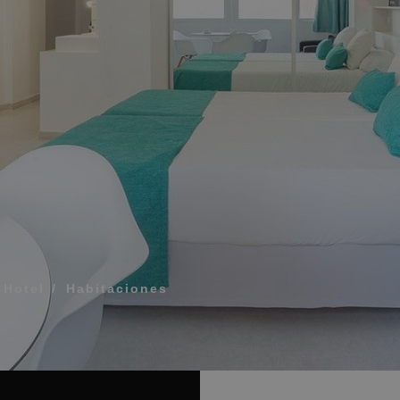
¿Qué incluye mi rég
Cómo reservar y gest
ERIDO PARA QUE TE LLAMEMOS
Modificar mi reserva
Cancelar mi reserva
Otras consultas
rminos y las condiciones de privacidad
IAR
Hotel
Habitaciones