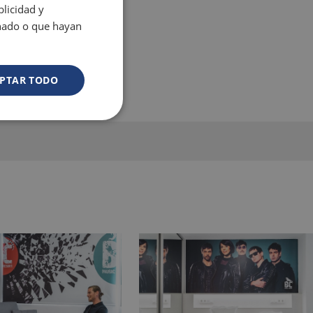
licidad y
onado o que hayan
PTAR TODO