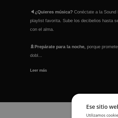
🔈¿Quieres música?
Conéctate a la Sound 
playlist favorita. Sube los decibelios hasta s
con el alma.
🚿Prepárate para la noche,
porque promete,
dobl...
Leer más
Ese sitio we
Utilizamos cookie