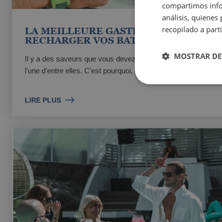
compartimos infor
análisis, quiene
recopilado a parti
LA MEILLEURE GASTRONOMIE POUR
RECHARGER VOS BATTERIES
MOSTRAR DE
Il y a des saveurs que vous devez essayer, et la Méditerrané
l'une d'entre elles. C'est pourquoi, au restaurant ...
LIRE PLUS