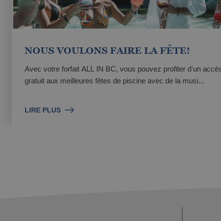
NOUS VOULONS FAIRE LA FÊTE!
Avec votre forfait ALL IN BC, vous pouvez profiter d'un accè
gratuit aux meilleures fêtes de piscine avec de la musi...
LIRE PLUS
Votre réservation sous ce régime comprend :
• L'hébergement dans le type d'appartement sélectionné
• Service de nettoyage
• Coupon spécial avec accès aux meilleures fêtes de p