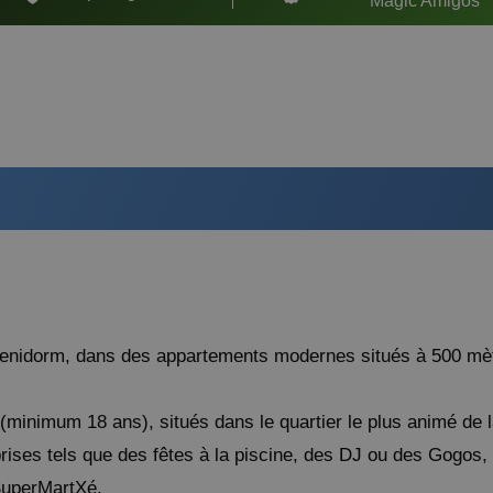
Magic Amigos
GANDIA
Villa Luz Design & Art Hotel
FINESTRAT
Magic Tropical Splash
VILLAJOYOSA
Magic Atrium Beach
OROPESA DEL MAR
Pontiana Thalasso Hotel
Magic Sports Hotel
Magic Games Hotel
Benidorm, dans des appartements modernes situés à 500 mèt
Magic Fantasy Hotel
Magic Inn Hotel
(minimum 18 ans), situés dans le quartier le plus animé de l
Appartements Magic World
rises tels que des fêtes à la piscine, des DJ ou des Gogos,
VILLAREAL
uperMartXé.