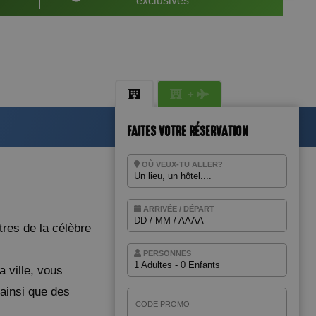
exclusives
+
FAITES VOTRE RÉSERVATION
OÙ VEUX-TU ALLER?
Un lieu, un hôtel....
BENIDORM
Magic Pirates Island Resort
ARRIVÉE / DÉPART
Magic Natura Animal & Waterpark
DD / MM / AAAA
Polynesian Lodge Resort
res de la célèbre
Hôtel Magic Rock Gardens
Hôtel Villa España
PERSONNES
1 Adultes - 0 Enfants
Hôtel Boutique Villa Venecia
a ville, vous
Adultes
Hôtel Villa del Mar
 ainsi que des
Magic Cristal Park
Enfants
Magic Villa Benidorm