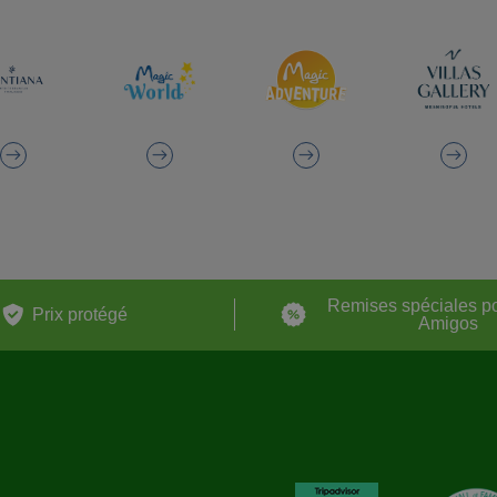
Remises spéciales p
Prix ​​protégé
Amigos