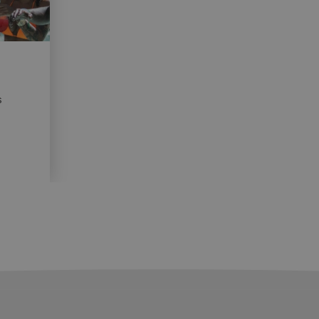
s
iscine de Benidorm avec des DJ et des Gogos.