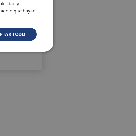
licidad y
VILLAREAL
onado o que hayan
Hotel Vila-Real Palace
S
Hotel Vila-real Marina Azul
PTAR TODO