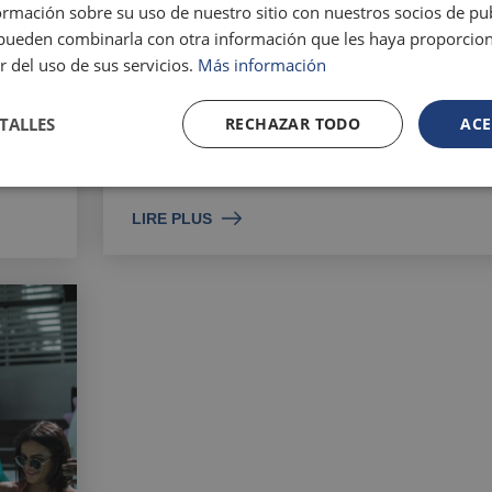
mación sobre su uso de nuestro sitio con nuestros socios de pub
s pueden combinarla con otra información que les haya proporci
r del uso de sus servicios.
Más información
BOISSONS PREMIUM GRATUITE
Exclusif tout compris!
TALLES
RECHAZAR TODO
ACE
e est
Bière, mojito, gin et tonic... ...
LIRE PLUS