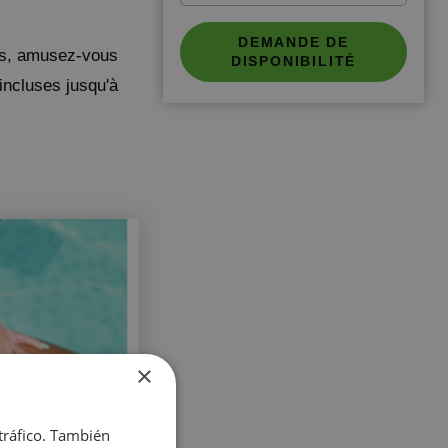
BC™ Music Resort (Recommended
for Adults)
DEMANDE DE
Magic Atrium Plaza
lus, amusez-vous
DISPONIBILITÉ
ALFAZ DEL PI
incluses jusqu'à
Magic Robin Hood Sports, Waterpark
& Medieval Lodge Resort
GANDIA
Villa Luz Design & Art Hotel
FINESTRAT
Magic Tropical Splash
VILLAJOYOSA
Magic Atrium Beach
OROPESA DEL MAR
Pontiana Thalasso Hotel
Magic Sports Hotel
×
Magic Games Hotel
Magic Fantasy Hotel
Magic Inn Hotel
 tráfico. También
Appartements Magic World