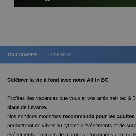
Magic Natura Animal & Waterpark Polynesian Lodge Resort
Hôtel Magic Rock Gardens
Hôtel Villa España
Hôtel Boutique Villa Venecia
Hôtel Villa del Mar
Magic Cristal Park
Magic Villa Benidorm
TOUT COMPRIS
LOGEMENT
BC™ Music Resort (Recommended for Adults)
Magic Atrium Plaza
Célébrer la vie à fond avec notre All In BC
Profitez des vacances que vous et vos amis méritez à 
plage de Levante.
Nos services modernes
recommandé pour les adultes
permettront de vibrer au rythme d'événements et de surp
événements exclusifs de marques renommées comme S