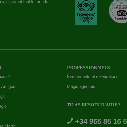
iales avant tout le monde
B
PROFESSIONNELS
nous?
Événements et célébrations
 Amigos
Magic agences
gic
TU AS BESOIN D'AIDE?
agic
+34 965 85 16 
ort Magic