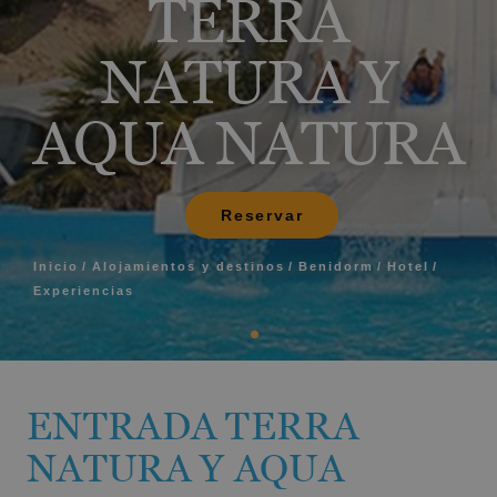
TERRA
NATURA Y
AQUA NATURA
Reservar
Inicio
Alojamientos y destinos
Benidorm
Hotel
Experiencias
ENTRADA TERRA
NATURA Y AQUA