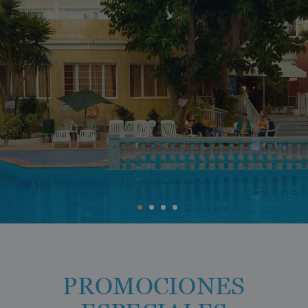
BC Music Resort™
Calendario de apertura y cierres
OROPESA DEL MAR
(Recommended for Adults)
Pontiana Thalasso Hotel
Magic Atrium Plaza
Magic Sports Hotel
Magic Games Hotel
Magic Fantasy Hotel
Magic Inn Hotel
Apartamentos Magic World
VILLAREAL
Hotel Vila-Real Palace
Hotel Vila-real Marina Azul
PROMOCIONES