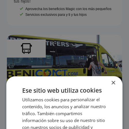
tus hijos!
Aprovecha los beneficios Magic con los más pequeños
Servicios exclusivos para y ti y tus hijos
×
Ese sitio web utiliza cookies
Utilizamos cookies para personalizar el
contenido, los anuncios y analizar nuestro
tráfico. También compartimos
¿CONOCES NUESTRO TRANSFER
información sobre su uso de nuestro sitio
GRATIS?
con nuestros socios de publicidad y