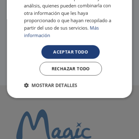
¡Te llevamos directamente hasta el hotel!
análisis, quienes pueden combinarla con
Empieza a disfrutar de Magic sin preocuparte por el
otra información que les haya
transporte
proporcionado o que hayan recopilado a
Consúltanos si te surge alguna duda acerca de cómo
llegar a tu alojamiento Magic
partir del uso de sus servicios.
Más
información
ACEPTAR TODO
RECHAZAR TODO
MOSTRAR DETALLES