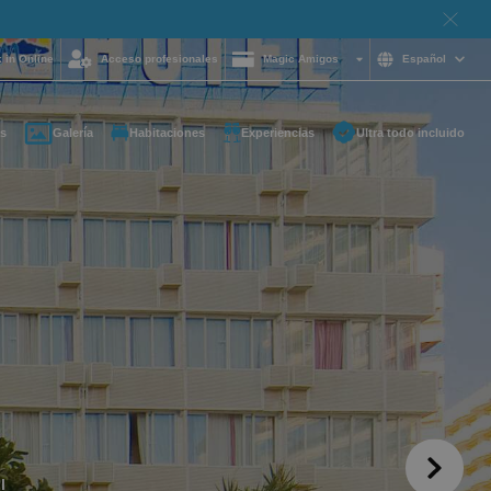
 in Online
Acceso profesionales
Magic Amigos
Español
s
Galería
Habitaciones
Experiencias
Ultra todo incluido
ayuda y quieres
on nosotros?
85 16 54
e
otelgroup.com
para ti a cualquier
l