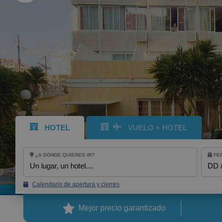
MENSAJE
TELÉFONO
HORARIO PREF
Acepto los té
HOTEL
VUELO + HOTEL
¿A DÓNDE QUIERES IR?
FEC
ENV
Un lugar, un hotel....
DD 
BENIDORM
Calendario de apertura y cierres
Magic Pirates Island Resort
Mejor precio garantizado
Magic Natura Animal & Waterpark Polynesian Lodge Resort