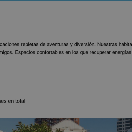
GANDÍA
Villa Luz Design & Art Hotel
FINESTRAT
Magic Tropical Splash
VILLAJOYOSA
aciones repletas de aventuras y diversión. Nuestras habit
Magic Atrium Beach
amigos. Espacios confortables en los que recuperar energí
OROPESA DEL MAR
Pontiana Thalasso Hotel
Magic Sports Hotel
Magic Games Hotel
Magic Fantasy Hotel
es en total
Magic Inn Hotel
Apartamentos Magic World
VILLAREAL