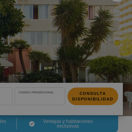
imen?
ión de tu reserva
CÓDIGO PROMOCIONAL
CONSULTA
DISPONIBILIDAD
les
Ventajas y habitaciones
exclusivas