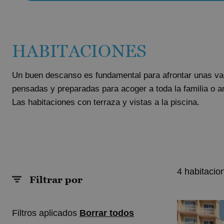
Magic Rock Gardens Hotel
Hotel Villa España
Villa Venecia Hotel Boutique
HABITACIONES
Hotel Villa del Mar
Magic Cristal Park
Un buen descanso es fundamental para afrontar unas vac
Magic Villa Benidorm
pensadas y preparadas para acoger a toda la familia o 
BC Music Resort™ (Recommended for Adults)
Las habitaciones con terraza y vistas a la piscina.
Magic Atrium Plaza
4 habitacion
Filtrar por
Filtros aplicados
Borrar todos