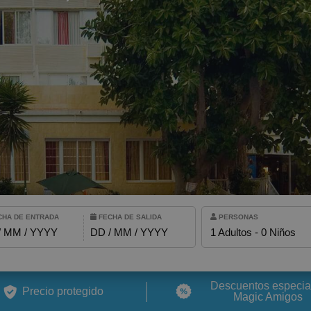
¿Qué incluye mi rég
Cómo reservar y gest
ERIDO PARA QUE TE LLAMEMOS
Modificar mi reserva
Cancelar mi reserva
Otras consultas
rminos y las condiciones de privacidad
HA DE ENTRADA
FECHA DE SALIDA
PERSONAS
IAR
/ MM / YYYY
DD / MM / YYYY
1 Adultos - 0 Niños
ALFAZ DEL PÍ
Adultos
Magic Robin Hood Sports, Waterpark & Medieval Lodge
Niños
Descuentos especia
Resort
Precio protegido
Magic Amigos