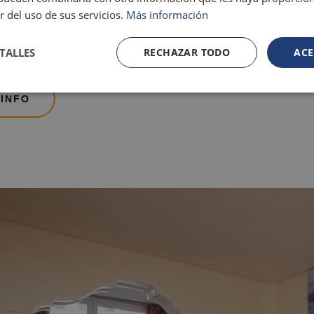
r del uso de sus servicios.
Más información
TALLES
RECHAZAR TODO
ACE
CINA SUPERIOR
 INFO