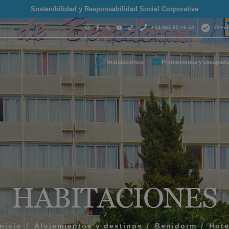
Sostenibilidad y Responsabilidad Social Corporativa
+34 965 85 16 54
Check
Instalaciones
Promociones y escapada
¿Necesitas 
contactar c
+34 965 
s tus datos de contacto y t
reservas@magich
emos lo antes posible
Estamos disponibles 
hora del día.
HABITACIONES
Inicio
Alojamientos y destinos
Benidorm
Hote