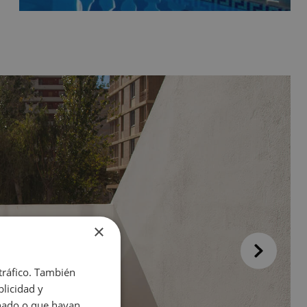
×
 tráfico. También
licidad y
onado o que hayan