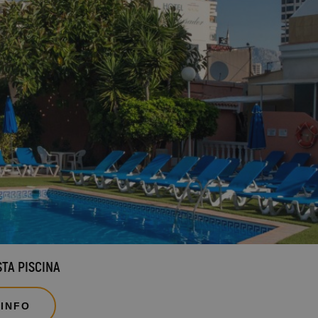
Hotel Vila-Real Palace
Hotel Vila-real Marina Azul
STA PISCINA
 INFO