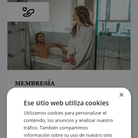
MEMBRESÍA
×
Pertenecer a Magic es más
Ese sitio web utiliza cookies
Ventajas exclusivos para miembros
Aprovecha tus beneficios desde hoy
Utilizamos cookies para personalizar el
contenido, los anuncios y analizar nuestro
tráfico. También compartimos
información sobre su uso de nuestro sitio