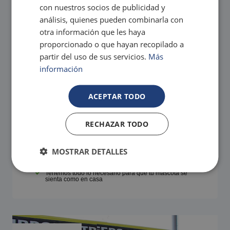
con nuestros socios de publicidad y
análisis, quienes pueden combinarla con
otra información que les haya
proporcionado o que hayan recopilado a
partir del uso de sus servicios.
Más
información
ACEPTAR TODO
RECHAZAR TODO
VIAJA CON TU MASCOTA
¡Somos un hotel pet friendly!
MOSTRAR DETALLES
En Magic todo el mundo es bienvenido a disfrutar de
nosotros, ¡Incluida tu mascota!
Tenemos todo lo necesario para que tu mascota se
sienta como en casa