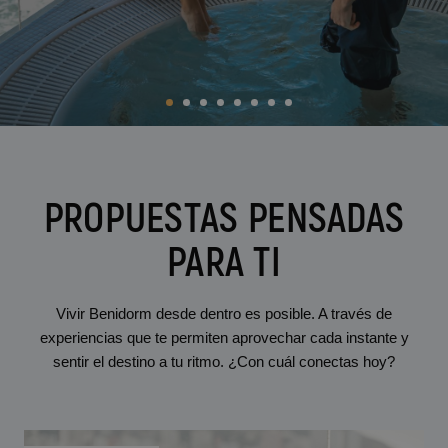
BC Music Resort™
Calendario de apertura y cierres
OROPESA DEL MAR
(Recommended for Adults)
Pontiana Thalasso Hotel
Magic Atrium Plaza
Magic Sports Hotel
Magic Games Hotel
Magic Fantasy Hotel
Magic Inn Hotel
Apartamentos Magic World
PROPUESTAS PENSADAS
VILLAREAL
PARA TI
Hotel Vila-Real Palace
Hotel Vila-real Marina Azul
Vivir Benidorm desde dentro es posible. A través de
experiencias que te permiten aprovechar cada instante y
sentir el destino a tu ritmo. ¿Con cuál conectas hoy?