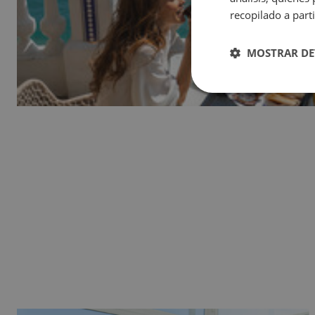
Magic Natura Animal & Waterpark Polynesian Lodge Resort
recopilado a parti
Magic Rock Gardens Hotel
Hotel Villa España
MOSTRAR DE
Villa Venecia Hotel Boutique
Hotel Villa del Mar
Magic Cristal Park
Magic Villa Benidorm
BC Music Resort™ (Recommended for Adults)
Magic Atrium Plaza