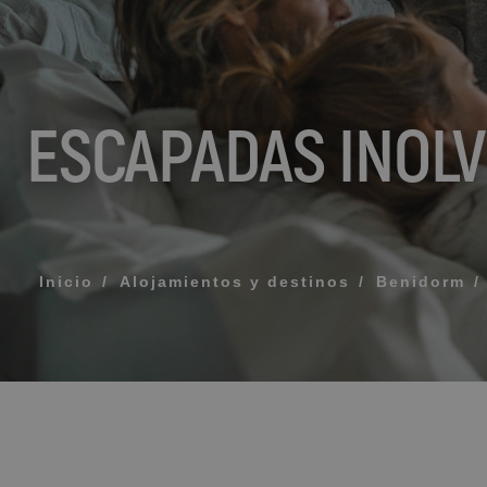
MENSAJE
TELÉFONO
ESCAPADAS INOLV
HORARIO PREF
Acepto los té
Inicio
Alojamientos y destinos
Benidorm
ENV