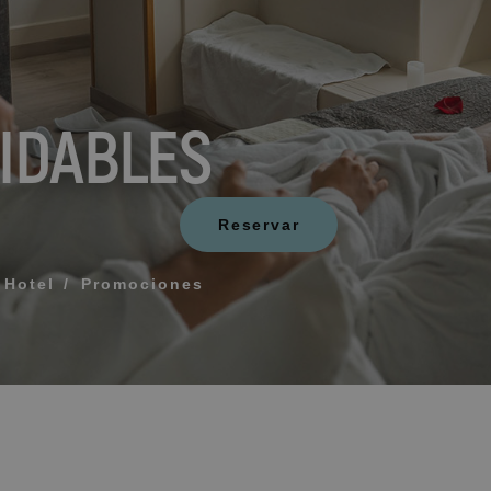
¿Qué incluye mi rég
Cómo reservar y gest
IDABLES
ERIDO PARA QUE TE LLAMEMOS
Modificar mi reserva
Reservar
Cancelar mi reserva
Otras consultas
rminos y las condiciones de privacidad
Hotel
Promociones
IAR