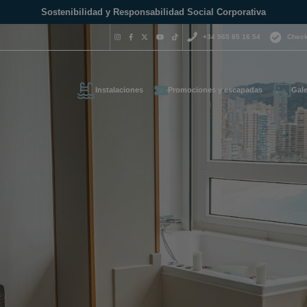
Sostenibilidad y Responsabilidad Social Corporativa
+34 965 85 16 54
Check
Instalaciones
Promociones y escapadas
Gale
¿Necesitas 
contactar c
+34 965 
s tus datos de contacto y t
reservas@magich
emos lo antes posible
Estamos disponibles 
hora del día.