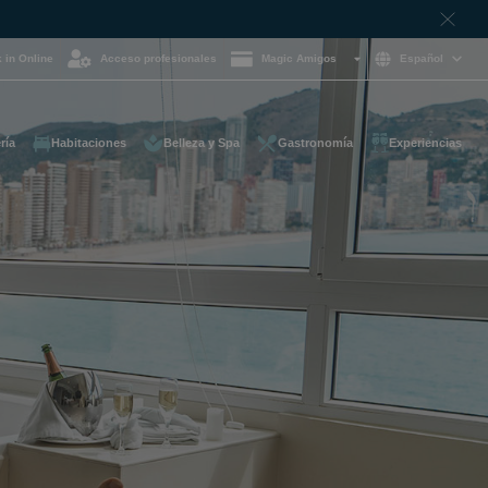
 in Online
Acceso profesionales
Magic Amigos
Español
ría
Habitaciones
Belleza y Spa
Gastronomía
Experiencias
ayuda y quieres
on nosotros?
85 16 54
e
otelgroup.com
para ti a cualquier