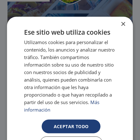
×
Ese sitio web utiliza cookies
Utilizamos cookies para personalizar el
contenido, los anuncios y analizar nuestro
tráfico. También compartimos
Fiesta de la Cerveza ¡Magic
información sobre su uso de nuestro sitio
Oktober Fest!
con nuestros socios de publicidad y
análisis, quienes pueden combinarla con
¡AMANTES DE LA CERVEZA!
otra información que les haya
Consulta fechas
proporcionado o que hayan recopilado a
Alojamientos Adventure: Magic Robin Hood, Magic
Natura, Magic Tropical Splash y Magic Rock Gardens
partir del uso de sus servicios.
Más
Magic World: Magic Games, Magic Inn, Magic Sports.
información
¡Para amantes de la cerveza! Y toda la familia
ACEPTAR TODO