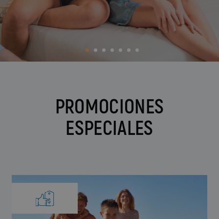
BC Music Resort™
Calendario de apertura y cierres
OROPESA DEL MAR
(Recommended for Adults)
Pontiana Thalasso Hotel
Magic Atrium Plaza
Magic Sports Hotel
Magic Games Hotel
Magic Fantasy Hotel
Magic Inn Hotel
Apartamentos Magic World
PROMOCIONES
VILLAREAL
ESPECIALES
Hotel Vila-Real Palace
Hotel Vila-real Marina Azul