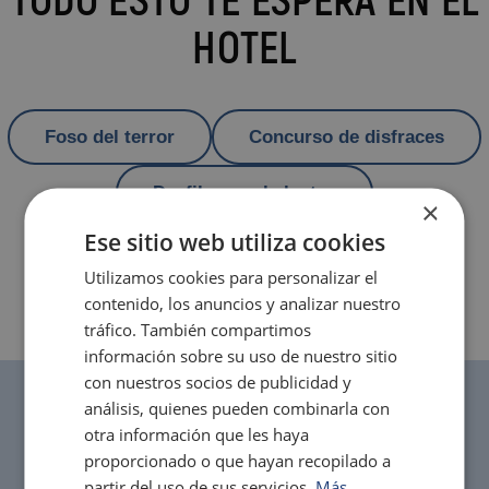
TODO ESTO TE ESPERA EN EL
HOTEL
Foso del terror
Concurso de disfraces
Desfiles y cabalgatas
×
Ese sitio web utiliza cookies
Utilizamos cookies para personalizar el
contenido, los anuncios y analizar nuestro
tráfico. También compartimos
información sobre su uso de nuestro sitio
con nuestros socios de publicidad y
análisis, quienes pueden combinarla con
otra información que les haya
Mejor precio garantizado para
HALLOWEEN
proporcionado o que hayan recopilado a
partir del uso de sus servicios.
Más