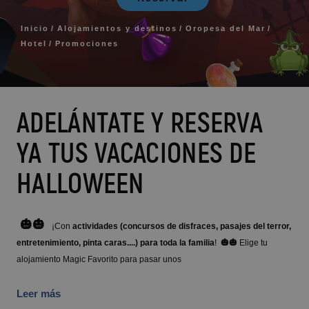
Pontiana Thalasso Hotel
Magic Atrium Plaza
Inicio
Alojamientos y destinos
Oropesa del Mar
Magic Sports Hotel
Hotel
Promociones
Magic Games Hotel
Magic Fantasy Hotel
Magic Inn Hotel
Apartamentos Magic World
ADELÁNTATE Y RESERVA
VILLAREAL
YA TUS VACACIONES DE
Hotel Vila-Real Palace
HALLOWEEN
Hotel Vila-real Marina Azul
🎃🎃
¡Con
actividades (concursos de disfraces, pasajes del terror,
entretenimiento, pinta caras....) para toda la familia
!
🎃🎃
Elige tu
alojamiento Magic Favorito para pasar unos
Leer más