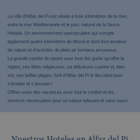
FINESTRAT
BOXING DAY - Jusqu'à -15% sur vos
vacances!
Finestrat vous attend
La ville d’Alfaz del Pi est située à trois kilomètres de la mer,
À partir de €
Tax. incl.
entre la mer Méditerranée et le parc naturel de la Sierra
Venez sur la Costa Blanca avec votre
Helada. Un environnement spectaculaire qui compte
famille pour la semaine de Pâques
également quatre kilomètres de littoral et dont tout amateur
Les meilleurs hôtels pour vos escapades du
week-end
de nature et d’activités de plein air tombera amoureux.
La grande variété de sports pour tous les goûts qu’offre la
région, ses fêtes religieuses, sa délicieuse cuisine et, bien
sûr, ses belles plages, font d’Alfaz del Pi le lieu idéal pour
s’évader et s’amuser !
Offrez-vous des vacances avec tout le confort et les
services nécessaires pour un séjour relaxant et sans souci.
VILLAJOYOSA
Un petit geste qui fait une grande
différence
Villajoyosa vous attend
À partir de €
Tax. incl.
Une escapade gourmande
Vous cherchez les meilleurs hôtels pour les
Nuestros Hoteles en Alfaz del Pi
familles nombreuses ?