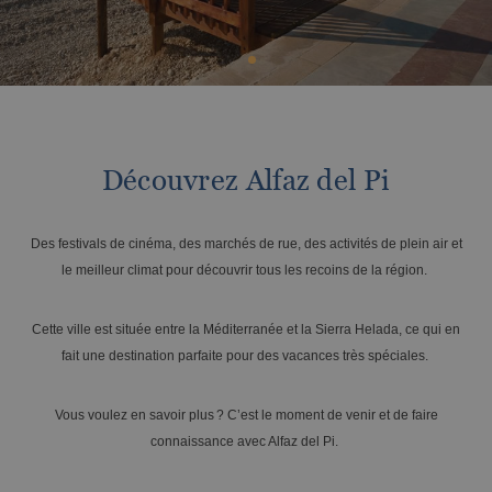
Nous sommes Pet Friendly
BC™ Music Resort
Calendrier d'ouverture et de fermeture
OROPESA DEL MAR
(Recommended for Adults)
À partir de €
Tax. incl.
Vive el Eclipse Solar con Magic Hotel
Pontiana Thalasso Hotel
Magic Atrium Plaza
Group
Magic Sports Hotel
Magic Games Hotel
Magic Fantasy Hotel
Découvrez Alfaz del Pi
Magic Inn Hotel
Magic World vous attend cet été
Magic World Sports & Events
Appartements Magic World
Des festivals de cinéma, des marchés de rue, des activités de plein air et
VILLAREAL
le meilleur climat pour découvrir tous les recoins de la région.
Hotel Vila-Real Palace
ALFAZ DEL PI
Hotel Vila-real Marina Azul
Cette ville est située entre la Méditerranée et la Sierra Helada, ce qui en
Découvrez Alfaz del Pi
Famille nombreuse
fait une destination parfaite pour des vacances très spéciales.
À partir de €
Tax. incl.
Vous voulez en savoir plus ? C’est le moment de venir et de faire
connaissance avec Alfaz del Pi.