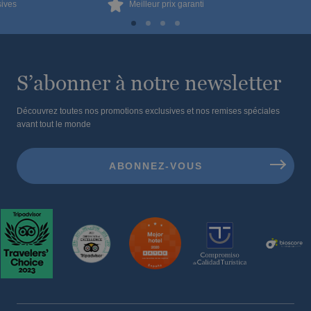
sives
Meilleur prix garanti
Les meilleurs hôtels pour des vacances
avec votre animal de compagnie
S’abonner à notre newsletter
Découvrez toutes nos promotions exclusives et nos remises spéciales
avant tout le monde
Les meilleurs hôtels pour les cyclistes de la
Costa Blanca