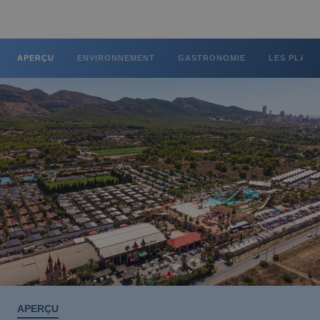
Des escapades qui restent avec vous
Hôtels Magic avec spa
APERÇU
ENVIRONNEMENT
GASTRONOMIE
LES PLAGE
GANDIA
Bono Turístico Recuperem Turisme 2026
Gandia, de nombreuses choses à découvrir.
À partir de €
Une escapade romantique
Les meilleurs hôtels ULTRA tout compris
pour vos vacances
APERÇU