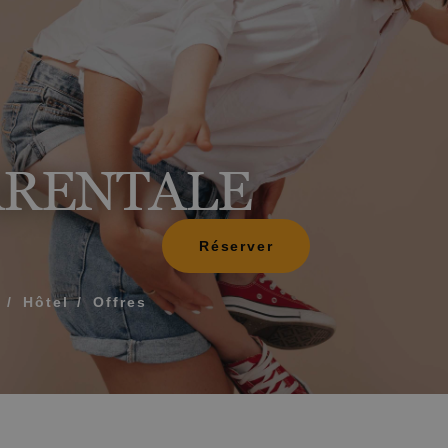
Que comprend mon 
Comment réserver et 
réservation
ARENTALE
Modifier ma réservat
ÉE POUR QUE NOUS VOUS APPELIONS
Annuler ma réservat
Réserver
Autres demandes
 termes et conditions de confidentialité
Hôtel
Offres
OYER