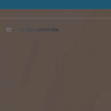
Laisse
vous r
délais
NOM