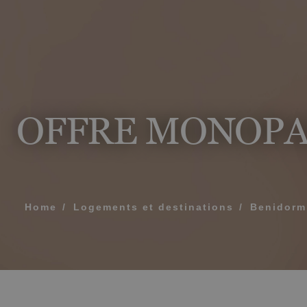
MESSAGE
TÉLÉPHONE
OFFRE MONOP
HEURE PRÉFÉR
J'accepte les
Home
Logements et destinations
Benidorm
ENV