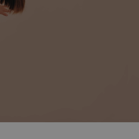
régime ?
gérer votre
ion
ion