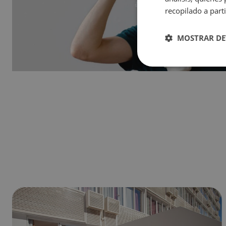
Magic Natura Animal & Waterpark Polynesian Lodge Resort
recopilado a parti
Hôtel Magic Rock Gardens
Hôtel Villa España
MOSTRAR DE
Hôtel Boutique Villa Venecia
Hôtel Villa del Mar
Magic Cristal Park
Magic Villa Benidorm
BC™ Music Resort (Recommended for Adults)
Magic Atrium Plaza