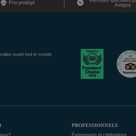
Remises spéciales p
Prix ​​protégé
Amigos
iales avant tout le monde
B
PROFESSIONNELS
nous?
Événements et célébrations