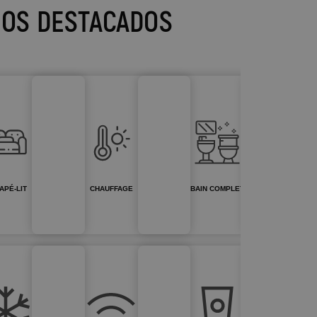
IOS DESTACADOS
APÉ-LIT
CHAUFFAGE
BAIN COMPLET
TV 