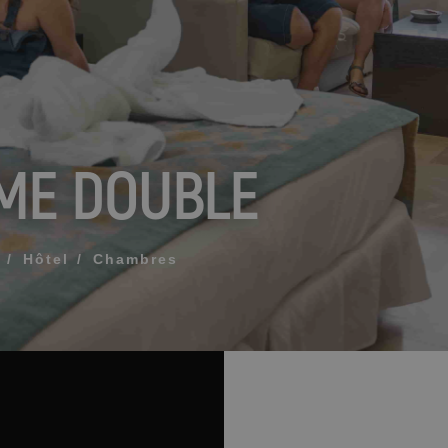
Que comprend mon 
Comment réserver et 
réservation
ME DOUBLE
Modifier ma réservat
ÉE POUR QUE NOUS VOUS APPELIONS
Annuler ma réservat
Autres demandes
Hôtel
Chambres
 termes et conditions de confidentialité
OYER