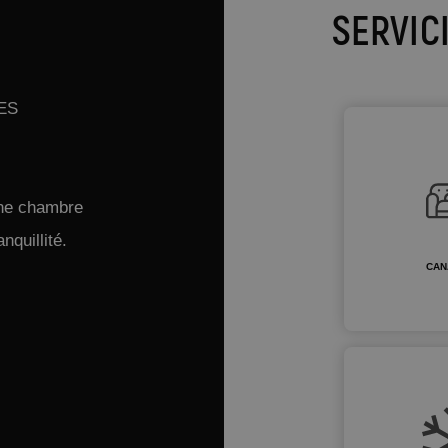
SERVIC
ES
une chambre
nquillité.
CAN