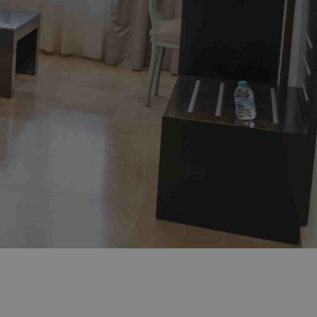
régime ?
gérer votre
ion
ion