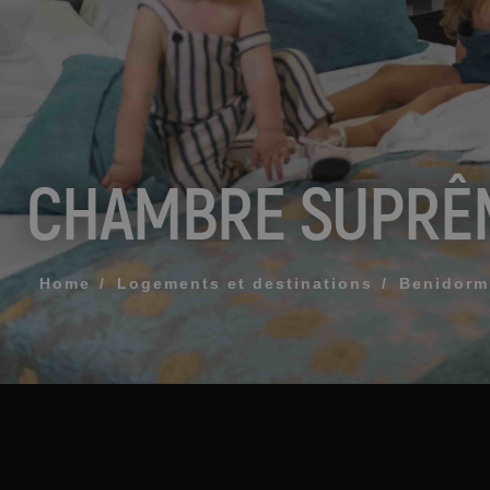
MESSAGE
TÉLÉPHONE
CHAMBRE SUPRÊ
HEURE PRÉFÉR
Home
Logements et destinations
Benidorm
J'accepte les
ENV