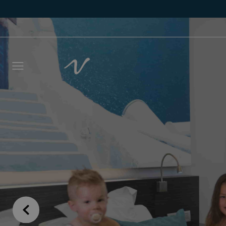
Laisse
vous r
délais
NOM