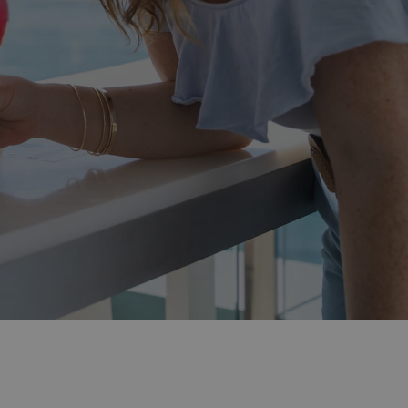
régime ?
gérer votre
ion
ion