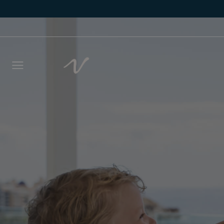
Laisse
vous r
délais
NOM