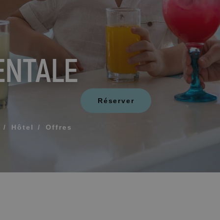
Que comprend mon 
Comment réserver et 
réservation
ENTALE
Modifier ma réservat
Réserver
ÉE POUR QUE NOUS VOUS APPELIONS
Annuler ma réservat
Autres demandes
Hôtel
Offres
 termes et conditions de confidentialité
OYER