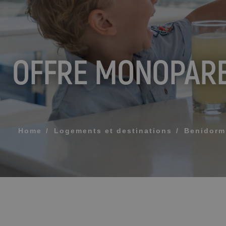
MESSAGE
OFFRE MONOPAR
TÉLÉPHONE
HEURE PRÉFÉR
Home
Logements et destinations
Benidorm
J'accepte les
ENV