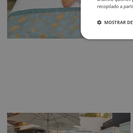
Magic Natura Animal & Waterpark Polynesian Lodge Resort
recopilado a parti
Hôtel Magic Rock Gardens
Hôtel Villa España
MOSTRAR DE
Hôtel Boutique Villa Venecia
Hôtel Villa del Mar
Magic Cristal Park
Magic Villa Benidorm
BC™ Music Resort (Recommended for Adults)
Magic Atrium Plaza