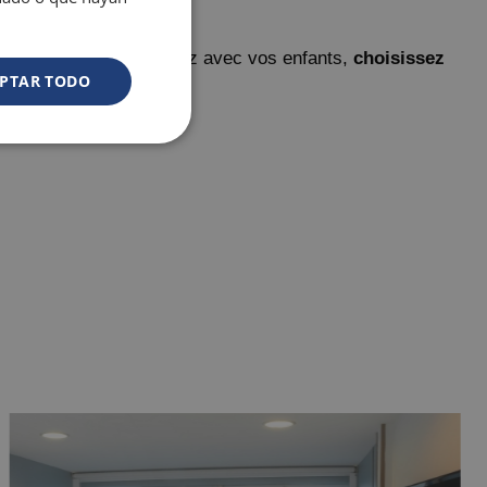
exclusives
t lorsque vous voyagez avec vos enfants,
choisissez
PTAR TODO
 Magic ...