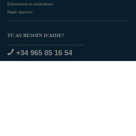
Événements et célébrations
Magic agences
TU AS BESOIN D'AIDE?
+34 965 85 16 54
RÉSEAUX SOCIAUX
© 2026 Magic Hotel Group
|
www.magichotelgroup.com
Avis juridique
Termes et conditions
Politique de cookies