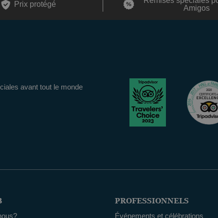
Remises spéciales p
Prix ​​protégé
Amigos
iales avant tout le monde
B
PROFESSIONNELS
nous?
Événements et célébrations