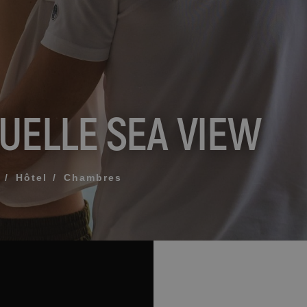
Que comprend mon 
Comment réserver et 
réservation
UELLE SEA VIEW
Modifier ma réservat
ÉE POUR QUE NOUS VOUS APPELIONS
Annuler ma réservat
Autres demandes
Hôtel
Chambres
 termes et conditions de confidentialité
OYER