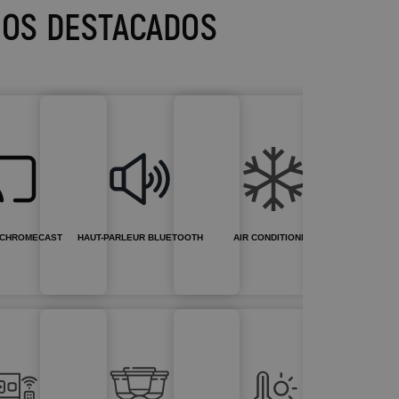
IOS DESTACADOS
 CHROMECAST
HAUT-PARLEUR BLUETOOTH
AIR CONDITIONNÉ
WIFI