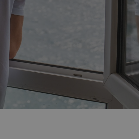
régime ?
gérer votre
ion
ion