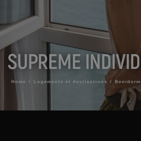
MESSAGE
TÉLÉPHONE
SUPREME INDIVID
HEURE PRÉFÉR
Home
Logements et destinations
Benidorm
J'accepte les
ENV