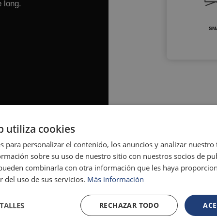
 long.
SM
b utiliza cookies
s para personalizar el contenido, los anuncios y analizar nuestro
mación sobre su uso de nuestro sitio con nuestros socios de pub
s pueden combinarla con otra información que les haya proporci
r del uso de sus servicios.
Más información
TALLES
RECHAZAR TODO
ACE