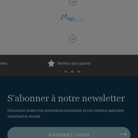
sives
Meilleur prix garanti
S’abonner à notre newsletter
Découvrez toutes nos promotions exclusives et nos remises spéciales
avant tout le monde