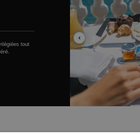
ilégiées tout
féré.