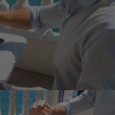
régime ?
gérer votre
ion
ion