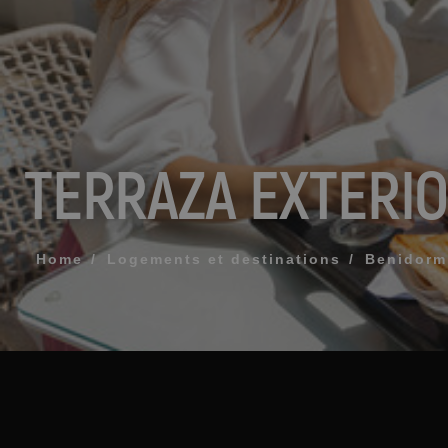
MESSAGE
TÉLÉPHONE
TERRAZA EXTERI
HEURE PRÉFÉR
Home
Logements et destinations
Benidorm
J'accepte les
ENV