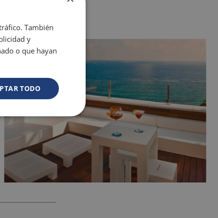
 tráfico. También
licidad y
onado o que hayan
PTAR TODO