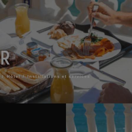
Que comprend mon 
Comment réserver et 
réservation
OR
Modifier ma réservat
ÉE POUR QUE NOUS VOUS APPELIONS
Annuler ma réservat
Autres demandes
Hôtel
Installations et services
 termes et conditions de confidentialité
OYER