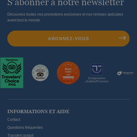
S’abonner à notre newsletter
Découvrez toutes nos promotions exclusives et nos remises spéciales
e
S
Magic Show
avant tout le monde
u
d
Show spécial de magie plein de fantaisie, tout
t
public.
d
p
INFORMATIONS ET AIDE
Contact
Questions fréquentes
Transfert gratuit