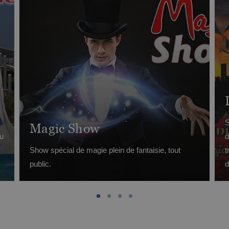
S
Magic Show
du
d
Show spécial de magie plein de fantaisie, tout
t
public.
d
p