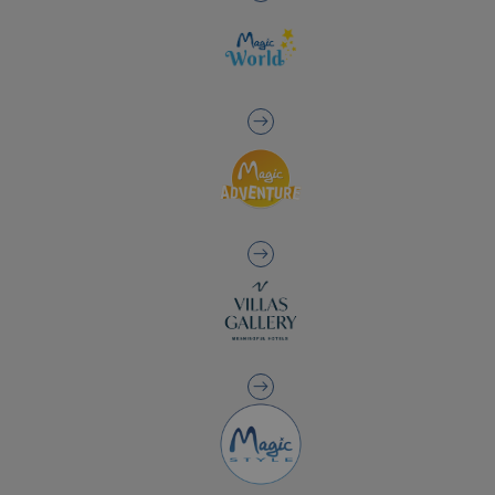
• Défi médiéval Robin Hood+ Magic Show+ Spectacle de princesses et
de chevaliers
Les
excursions sont soumises au calendrier d'ouverture de chacune
d'entre elles et à la disponibilité du service dans l'
APP
. Si vous avez
des questions, n'hésitez pas à nous contacter et nous serons heureux
d'y répondre.
*Pour les séjours de 1 à 3 nuits, comprend 1 visite (sous réserve de
disponibilité) dans l'un des hôtels (répétitions ou autres hôtels sous
réserve de disponibilité).
Pour les séjours de 4 à 7 nuits, 2 visites sont incluses (sous réserve de
disponibilité).
Pour les séjours de 8 nuits ou plus, comprend 3 visites (sous réserve de