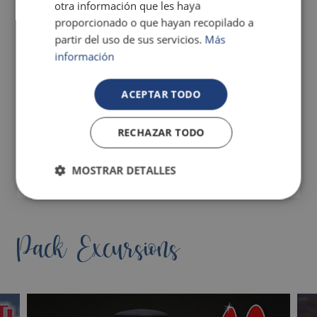
otra información que les haya
proporcionado o que hayan recopilado a
partir del uso de sus servicios.
Más
información
EXPÉRIENCES UNIQUES
En choisissant l'Ultra Tout Compris, vous pourrez
ACEPTAR TODO
vivre des expériences inoubliables comme celles-
ci:
RECHAZAR TODO
MOSTRAR DETALLES
LIRE PLUS
Pack Excursions