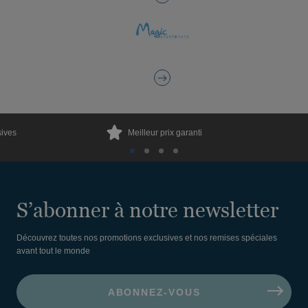
sives
Meilleur prix garanti
S’abonner à notre newsletter
Découvrez toutes nos promotions exclusives et nos remises spéciales
avant tout le monde