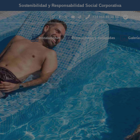
Sostenibilidad y Responsabilidad Social Corporativa
+34 965 85 16 54
Check
Instalaciones
Promociones y escapadas
Galería
¿Necesitas 
contactar c
+34 965 
s tus datos de contacto y t
reservas@magich
emos lo antes posible
Estamos disponibles 
hora del día.