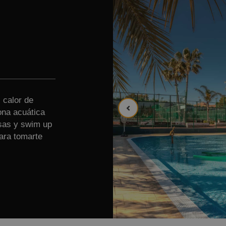
 calor de
ona acuática
sas y swim up
para tomarte