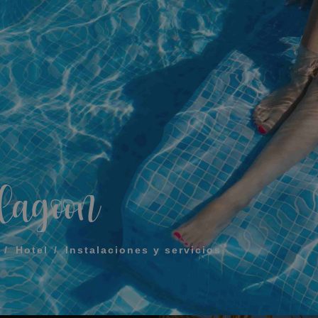
¿Qué incluye mi rég
Cómo reservar y gest
ERIDO PARA QUE TE LLAMEMOS
Modificar mi reserva
Cancelar mi reserva
Otras consultas
rminos y las condiciones de privacidad
lagoon
IAR
Hotel
Instalaciones y servicios