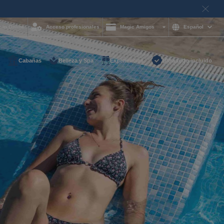
 in Online
Acceso profesionales
Magic Amigos
Español
Cabañas
Belleza y Spa
Experiencias
Ultra todo incluido
ayuda y quieres
on nosotros?
85 16 54
e
otelgroup.com
para ti a cualquier