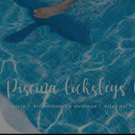
MENSAJE
TELÉFONO
HORARIO PREF
Acepto los té
Piscina locksleys 
ENV
Inicio
Alojamientos y destinos
Alfaz del Pí