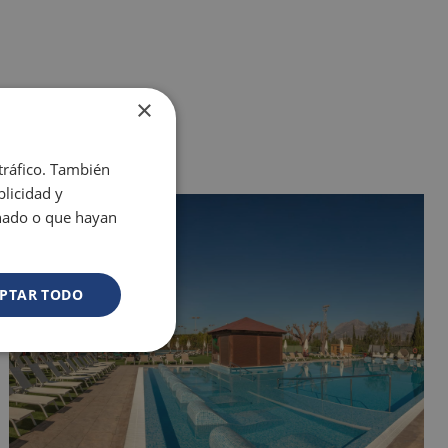
×
 tráfico. También
licidad y
onado o que hayan
PTAR TODO