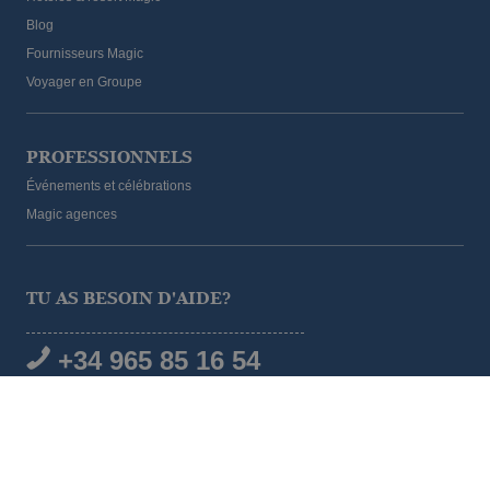
Blog
Fournisseurs Magic
Voyager en Groupe
PROFESSIONNELS
Événements et célébrations
Magic agences
TU AS BESOIN D'AIDE?
+34 965 85 16 54
RÉSEAUX SOCIAUX