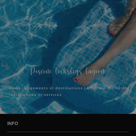
Piscine locksleys lagoon
Home
Logements et destinations
Alfaz del Pi
Hôtel
Installations et services
INFO