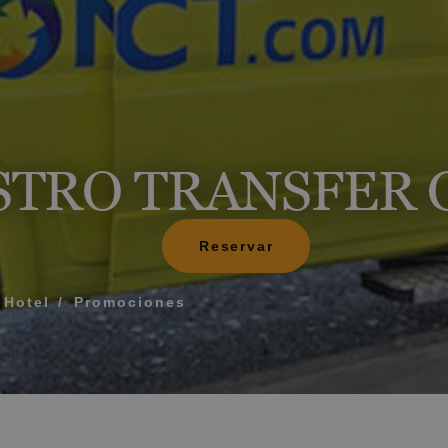
¿Qué incluye mi rég
Cómo reservar y gest
TRO TRANSFER 
ERIDO PARA QUE TE LLAMEMOS
Modificar mi reserva
Cancelar mi reserva
Otras consultas
Reservar
rminos y las condiciones de privacidad
Hotel
Promociones
IAR