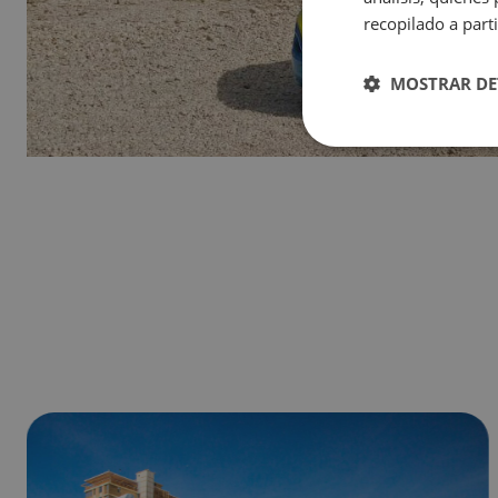
Magic Natura Animal & Waterpark Polynesian Lodge Resort
recopilado a parti
Magic Rock Gardens Hotel
Hotel Villa España
MOSTRAR DE
Villa Venecia Hotel Boutique
Hotel Villa del Mar
Magic Cristal Park
Magic Villa Benidorm
BC Music Resort™ (Recommended for Adults)
Magic Atrium Plaza