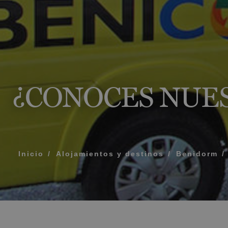
MENSAJE
TELÉFONO
¿CONOCES NUES
HORARIO PREF
Acepto los té
Inicio
Alojamientos y destinos
Benidorm
ENV