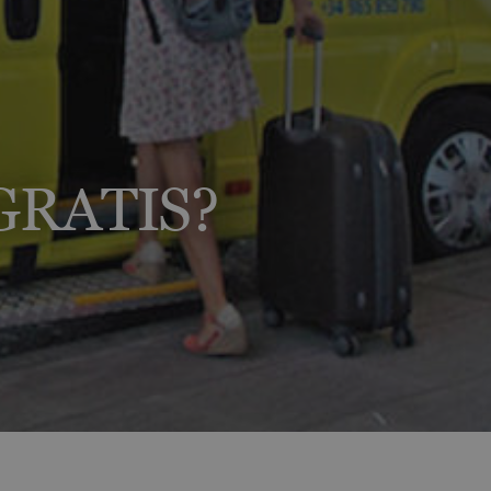
imen?
ión de tu reserva
GRATIS?