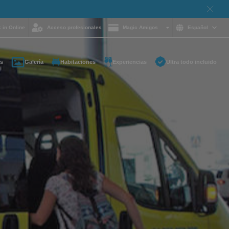
 in Online
Acceso profesionales
Magic Amigos
Español
s
Galería
Habitaciones
Experiencias
Ultra todo incluido
ayuda y quieres
on nosotros?
85 16 54
e
otelgroup.com
para ti a cualquier