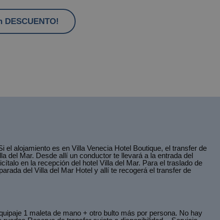
con DESCUENTO!
i el alojamiento es en Villa Venecia Hotel Boutique, el transfer de
lla del Mar. Desde allí un conductor te llevará a la entrada del
cítalo en la recepción del hotel Villa del Mar. Para el traslado de
parada del Villa del Mar Hotel y allí te recogerá el transfer de
uipaje 1 maleta de mano + otro bulto más por persona. No hay