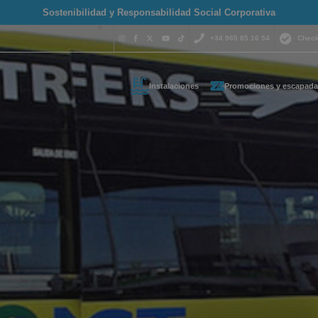
Sostenibilidad y Responsabilidad Social Corporativa
+34 965 85 16 54
Check
Instalaciones
Promociones y escapada
¿Necesitas 
contactar c
+34 965 
s tus datos de contacto y t
reservas@magich
emos lo antes posible
Estamos disponibles 
hora del día.