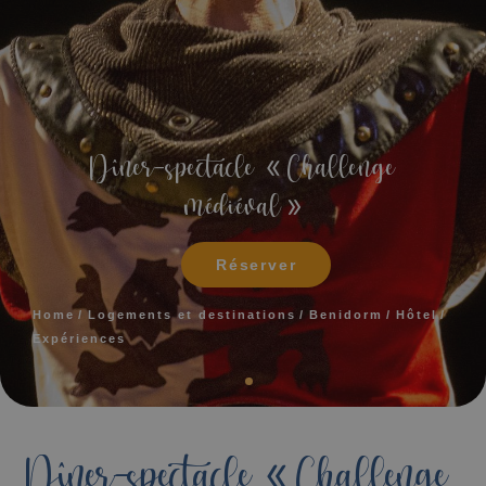
Dîner-spectacle « Challenge
médiéval »
Réserver
Home
Logements et destinations
Benidorm
Hôtel
Expériences
Dîner-spectacle « Challenge