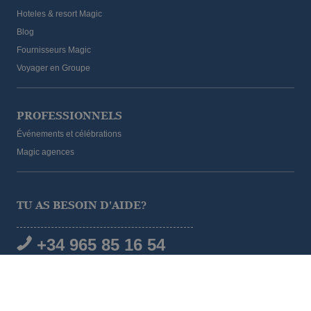
Hoteles & resort Magic
Blog
Fournisseurs Magic
Voyager en Groupe
PROFESSIONNELS
Événements et célébrations
Magic agences
TU AS BESOIN D'AIDE?
+34 965 85 16 54
RÉSEAUX SOCIAUX